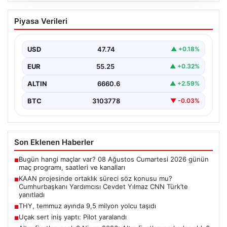
KAAN projesinde ortaklık süreci söz
Piyasa Verileri
konusu mu? Cumhurbaşkanı Yardımcısı
Cevdet Yılmaz CNN Türk’te yanıtladı
USD
47.74
▲ +0.18%
Cumhurbaşkanı Yardımcısı Cevdet Yılmaz, CNN Türk
canlı yayınında gündeme ilişkin soruları yanıtladı. Mekke
EUR
55.25
▲ +0.32%
Ortak…
ALTIN
6660.6
▲ +2.59%
BTC
3103778
▼ -0.03%
Son Eklenen Haberler
Bugün hangi maçlar var? 08 Ağustos Cumartesi 2026 günün
■
maç programı, saatleri ve kanalları
KAAN projesinde ortaklık süreci söz konusu mu?
■
Cumhurbaşkanı Yardımcısı Cevdet Yılmaz CNN Türk’te
yanıtladı
THY, temmuz ayında 9,5 milyon yolcu taşıdı
■
Uçak sert iniş yaptı: Pilot yaralandı
■