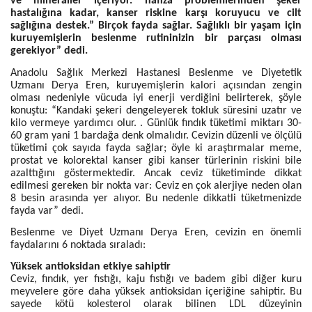
ve mineraller içeriyor. hafıza problemlerinden şeker
hastalığına kadar, kanser riskine karşı koruyucu ve cilt
sağlığına destek.” Birçok fayda sağlar. Sağlıklı bir yaşam için
kuruyemişlerin beslenme rutininizin bir parçası olması
gerekiyor” dedi.
Anadolu Sağlık Merkezi Hastanesi Beslenme ve Diyetetik
Uzmanı Derya Eren, kuruyemişlerin kalori açısından zengin
olması nedeniyle vücuda iyi enerji verdiğini belirterek, şöyle
konuştu: “Kandaki şekeri dengeleyerek tokluk süresini uzatır ve
kilo vermeye yardımcı olur. . Günlük fındık tüketimi miktarı 30-
60 gram yani 1 bardağa denk olmalıdır. Cevizin düzenli ve ölçülü
tüketimi çok sayıda fayda sağlar; öyle ki araştırmalar meme,
prostat ve kolorektal kanser gibi kanser türlerinin riskini bile
azalttığını göstermektedir. Ancak ceviz tüketiminde dikkat
edilmesi gereken bir nokta var: Ceviz en çok alerjiye neden olan
8 besin arasında yer alıyor. Bu nedenle dikkatli tüketmenizde
fayda var” dedi.
Beslenme ve Diyet Uzmanı Derya Eren, cevizin en önemli
faydalarını 6 noktada sıraladı:
Yüksek antioksidan etkiye sahiptir
Ceviz, fındık, yer fıstığı, kaju fıstığı ve badem gibi diğer kuru
meyvelere göre daha yüksek antioksidan içeriğine sahiptir. Bu
sayede kötü kolesterol olarak bilinen LDL düzeyinin