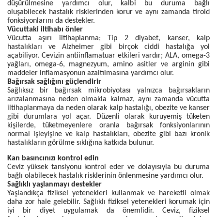
düşürülmesine yardımcı olur, kalbi bu duruma bağlı
oluşabilecek hastalık risklerinden korur ve aynı zamanda tiroid
fonksiyonlarını da destekler.
Vücuttaki iltihabı önler
Vücutta aşırı iltihaplanma; Tip 2 diyabet, kanser, kalp
hastalıkları ve Alzheimer gibi birçok ciddi hastalığa yol
açabiliyor. Cevizin antiinflamatuar etkileri vardır; ALA, omega-3
yağları, omega-6, magnezyum, amino asitler ve arginin gibi
maddeler inflamasyonun azaltılmasına yardımcı olur.
Bağırsak sağlığını güçlendirir
Sağlıksız bir bağırsak mikrobiyotası yalnızca bağırsakların
arızalanmasına neden olmakla kalmaz, aynı zamanda vücutta
iltihaplanmaya da neden olarak kalp hastalığı, obezite ve kanser
gibi durumlara yol açar. Düzenli olarak kuruyemiş tüketen
kişilerde, tüketmeyenlere oranla bağırsak fonksiyonlarının
normal işleyişine ve kalp hastalıkları, obezite gibi bazı kronik
hastalıkların görülme sıklığına katkıda bulunur.
Kan basıncınızı kontrol edin
Ceviz yüksek tansiyonu kontrol eder ve dolayısıyla bu duruma
bağlı olabilecek hastalık risklerinin önlenmesine yardımcı olur.
Sağlıklı yaşlanmayı destekler
Yaşlandıkça fiziksel yetenekleri kullanmak ve hareketli olmak
daha zor hale gelebilir. Sağlıklı fiziksel yetenekleri korumak için
iyi bir diyet uygulamak da önemlidir. Ceviz, fiziksel