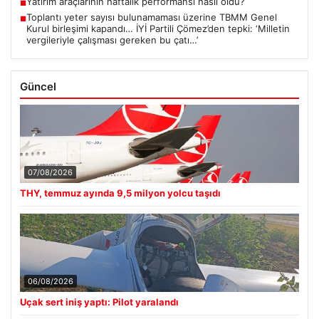
Yatırım araçlarının haftalık performansı nasıl oldu?
■
Toplantı yeter sayısı bulunamaması üzerine TBMM Genel
■
Kurul birleşimi kapandı… İYİ Partili Çömez’den tepki: ‘Milletin
vergileriyle çalışması gereken bu çatı…’
Güncel
07/08/2026
THY, temmuz ayında 9,5 milyon yolcu taşıdı
06/08/2026
Uçak sert iniş yaptı: Pilot yaralandı