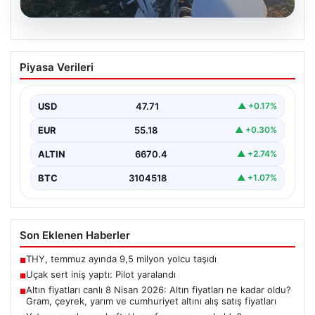
06.08.2026
Uçak sert iniş yaptı: Pilot yaralandı
Piyasa Verileri
USD
47.71
▲ +0.17%
EUR
55.18
▲ +0.30%
ALTIN
6670.4
▲ +2.74%
BTC
3104518
▲ +1.07%
Son Eklenen Haberler
THY, temmuz ayında 9,5 milyon yolcu taşıdı
■
Uçak sert iniş yaptı: Pilot yaralandı
■
Altın fiyatları canlı 8 Nisan 2026: Altın fiyatları ne kadar oldu?
■
Gram, çeyrek, yarım ve cumhuriyet altını alış satış fiyatları