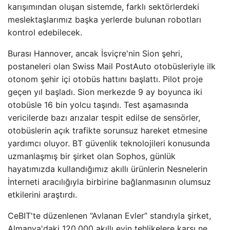
karışımından oluşan sistemde, farklı sektörlerdeki
meslektaşlarımız başka yerlerde bulunan robotları
kontrol edebilecek.
Burası Hannover, ancak İsviçre'nin Sion şehri,
postaneleri olan Swiss Mail PostAuto otobüsleriyle ilk
otonom şehir içi otobüs hattını başlattı. Pilot proje
geçen yıl başladı. Sion merkezde 9 ay boyunca iki
otobüsle 16 bin yolcu taşındı. Test aşamasında
vericilerde bazı arızalar tespit edilse de sensörler,
otobüslerin açık trafikte sorunsuz hareket etmesine
yardımcı oluyor. BT güvenlik teknolojileri konusunda
uzmanlaşmış bir şirket olan Sophos, günlük
hayatımızda kullandığımız akıllı ürünlerin Nesnelerin
İnterneti aracılığıyla birbirine bağlanmasının olumsuz
etkilerini araştırdı.
CeBIT'te düzenlenen “Avlanan Evler” standıyla şirket,
Almanya'daki 120.000 akıllı evin tehlikelere karşı ne