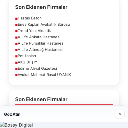
Son Eklenen Firmalar
Hastaş Beton
■
Enes Kaplan Avukatlık Bürosu
■
Trend Yapı Akustik
■
A Life Ankara Hastanesi
■
A Life Pursaklar Hastanesi
■
A Life Altındağ Hastanesi
■
Pet İlanları
■
AKG Bilişim
■
Edirne Ahval Gazetesi
■
Avukat Mahmut Rasul UYANIK
■
Son Eklenen Firmalar
×
Hastaş Beton
Göz Atın
26/05/2026