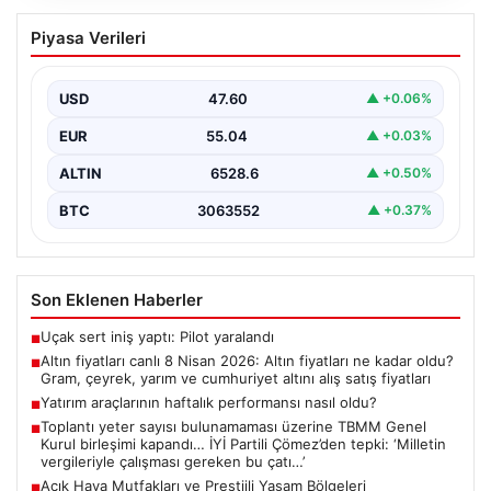
Altın fiyatları canlı 8 Nisan 2026: Altın
Piyasa Verileri
fiyatları ne kadar oldu? Gram, çeyrek,
yarım ve cumhuriyet altını alış satış
fiyatları
USD
47.60
▲ +0.06%
{ “title”: “8 Nisan 2026 Altın Fiyatları Canlı Takip: Gram,
EUR
55.04
▲ +0.03%
Çeyrek ve Cumhuriyet Altını…
ALTIN
6528.6
▲ +0.50%
BTC
3063552
▲ +0.37%
Son Eklenen Haberler
Uçak sert iniş yaptı: Pilot yaralandı
■
Altın fiyatları canlı 8 Nisan 2026: Altın fiyatları ne kadar oldu?
■
Gram, çeyrek, yarım ve cumhuriyet altını alış satış fiyatları
Yatırım araçlarının haftalık performansı nasıl oldu?
■
Toplantı yeter sayısı bulunamaması üzerine TBMM Genel
■
Kurul birleşimi kapandı… İYİ Partili Çömez’den tepki: ‘Milletin
vergileriyle çalışması gereken bu çatı…’
Açık Hava Mutfakları ve Prestijli Yaşam Bölgeleri
■