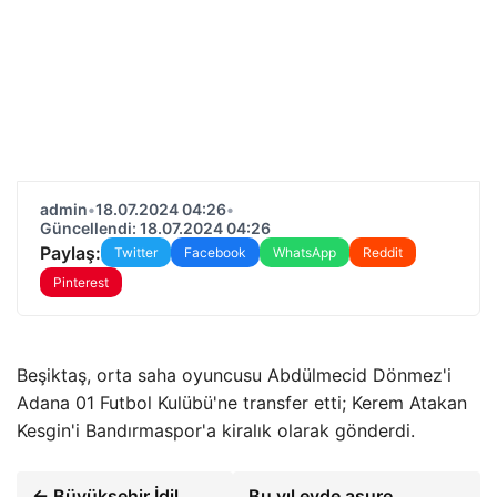
admin
•
18.07.2024 04:26
•
Güncellendi: 18.07.2024 04:26
Paylaş:
Twitter
Facebook
WhatsApp
Reddit
Pinterest
Beşiktaş, orta saha oyuncusu Abdülmecid Dönmez'i
Adana 01 Futbol Kulübü'ne transfer etti; Kerem Atakan
Kesgin'i Bandırmaspor'a kiralık olarak gönderdi.
← Büyükşehir İdil
Bu yıl evde aşure