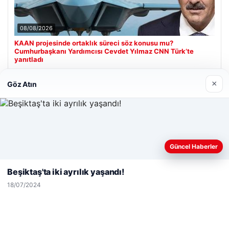
08/08/2026
KAAN projesinde ortaklık süreci söz konusu mu?
Cumhurbaşkanı Yardımcısı Cevdet Yılmaz CNN Türk’te
yanıtladı
×
Göz Atın
Son Eklenen Firmalar
Web sitemizi nasıl kullandığınızı daha iyi anlayabilmek,
Güncel Haberler
deneyiminizi kişiselleştirmek ve geliştirmek amacıyla çerezler
kullanıyoruz.
Çerez Politikamız
Beşiktaş'ta iki ayrılık yaşandı!
Reddet
Kabul Et
18/07/2024