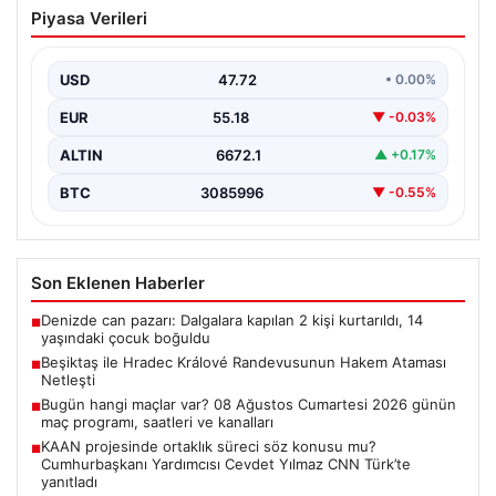
Beşiktaş ile Hradec Králové
Piyasa Verileri
Randevusunun Hakem Ataması Netleşti
Beşiktaş’ın UEFA Avrupa Ligi’ndeki Hradec Králové ile
oynayacağı rövanş maçında görev yapacak hakem
USD
47.72
• 0.00%
kadrosu…
EUR
55.18
▼ -0.03%
ALTIN
6672.1
▲ +0.17%
BTC
3085996
▼ -0.55%
Son Eklenen Haberler
Denizde can pazarı: Dalgalara kapılan 2 kişi kurtarıldı, 14
■
yaşındaki çocuk boğuldu
Beşiktaş ile Hradec Králové Randevusunun Hakem Ataması
■
Netleşti
Bugün hangi maçlar var? 08 Ağustos Cumartesi 2026 günün
■
maç programı, saatleri ve kanalları
KAAN projesinde ortaklık süreci söz konusu mu?
■
Cumhurbaşkanı Yardımcısı Cevdet Yılmaz CNN Türk’te
yanıtladı