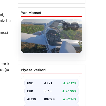
Yan Manşet
al,
miz bu
çmesi
06.08.2026
tebrik
Uçak sert iniş yaptı:
lduğu
Piyasa Verileri
Pilot yaralandı
.
USD
47.71
▲ +0.17%
EUR
55.18
▲ +0.30%
ALTIN
6670.4
▲ +2.74%