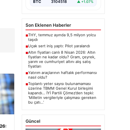
BTC
3104518
▲ +1.07%
Son Eklenen Haberler
THY, temmuz ayında 9,5 milyon yolcu
■
taşıdı
Uçak sert iniş yaptı: Pilot yaralandı
■
Altın fiyatları canlı 8 Nisan 2026: Altın
■
fiyatları ne kadar oldu? Gram, çeyrek,
yarım ve cumhuriyet altını alış satış
fiyatları
Yatırım araçlarının haftalık performansı
■
nasıl oldu?
Toplantı yeter sayısı bulunamaması
■
üzerine TBMM Genel Kurul birleşimi
kapandı… İYİ Partili Çömez’den tepki:
‘Milletin vergileriyle çalışması gereken
bu çatı…’
Güncel
026: