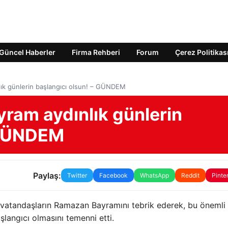
Güncel Haberler
Firma Rehberi
Forum
Çerez Politikas
ık günlerin başlangıcı olsun! – GÜNDEM
ram aydınlık günlerin
– GÜNDEM
Paylaş:
Twitter
Facebook
WhatsApp
Reddit
Pinte
m vatandaşların Ramazan Bayramını tebrik ederek, bu önemli
şlangıcı olmasını temenni etti.