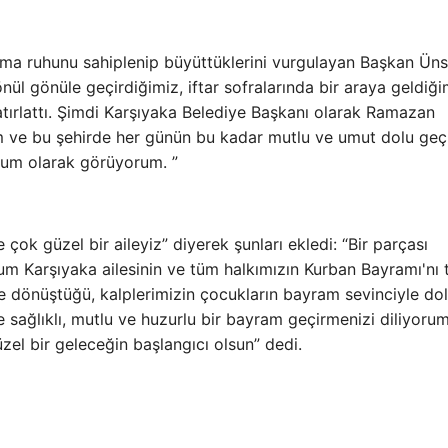
ma ruhunu sahiplenip büyüttüklerini vurgulayan Başkan Üns
l gönüle geçirdiğimiz, iftar sofralarında bir araya geldiği
atırlattı. Şimdi Karşıyaka Belediye Başkanı olarak Ramazan
m ve bu şehirde her günün bu kadar mutlu ve umut dolu ge
ğum olarak görüyorum. ”
çok güzel bir aileyiz” diyerek şunları ekledi: “Bir parçası
 Karşıyaka ailesinin ve tüm halkımızın Kurban Bayramı'nı 
le dönüştüğü, kalplerimizin çocukların bayram sevinciyle do
e sağlıklı, mutlu ve huzurlu bir bayram geçirmenizi diliyorum
zel bir geleceğin başlangıcı olsun” dedi.