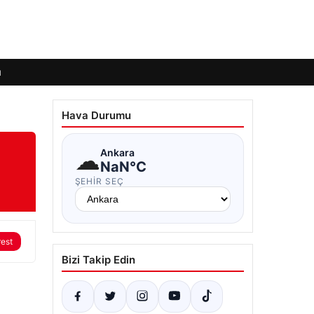
ı
Hava Durumu
☁
Ankara
NaN°C
ŞEHIR SEÇ
rest
Bizi Takip Edin