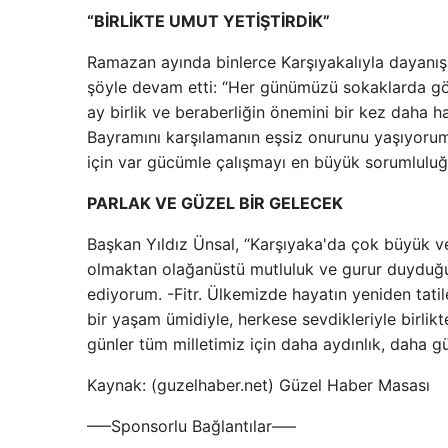
“BİRLİKTE UMUT YETİŞTİRDİK”
Ramazan ayında binlerce Karşıyakalıyla dayanış
şöyle devam etti: “Her günümüzü sokaklarda gönü
ay birlik ve beraberliğin önemini bir kez daha h
Bayramını karşılamanın eşsiz onurunu yaşıyoru
için var gücümle çalışmayı en büyük sorumlulu
PARLAK VE GÜZEL BİR GELECEK
Başkan Yıldız Ünsal, “Karşıyaka'da çok büyük ve 
olmaktan olağanüstü mutluluk ve gurur duyduğum
ediyorum. -Fitr. Ülkemizde hayatın yeniden tati
bir yaşam ümidiyle, herkese sevdikleriyle birlikt
günler tüm milletimiz için daha aydınlık, daha gü
Kaynak: (guzelhaber.net) Güzel Haber Masası
—–Sponsorlu Bağlantılar—–