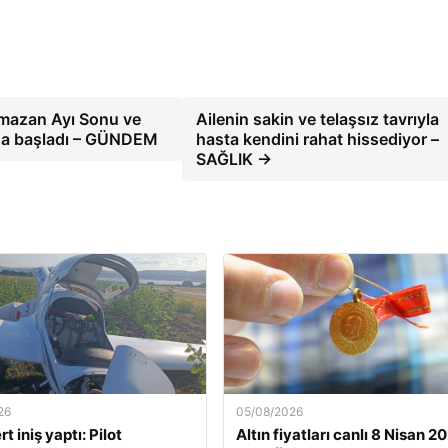
amazan Ayı Sonu ve
Ailenin sakin ve telaşsız tavrıyla
ına başladı – GÜNDEM
hasta kendini rahat hissediyor –
SAĞLIK →
26
05/08/2026
t iniş yaptı: Pilot
Altın fiyatları canlı 8 Nisan 2