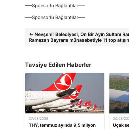
—–Sponsorlu Bağlantılar—–
—–Sponsorlu Bağlantılar—–
← Nevşehir Belediyesi, On Bir Ayın Sultanı R
Ramazan Bayramı münasebetiyle 11 top atış
Tavsiye Edilen Haberler
07/08/2026
06/08/20
THY, temmuz ayında 9,5 milyon
Uçak ser