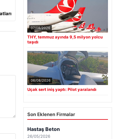
atları
07/08/2026
THY, temmuz ayında 9,5 milyon yolcu
taşıdı
06/08/2026
Uçak sert iniş yaptı: Pilot yaralandı
Son Eklenen Firmalar
Hastaş Beton
26/05/2026