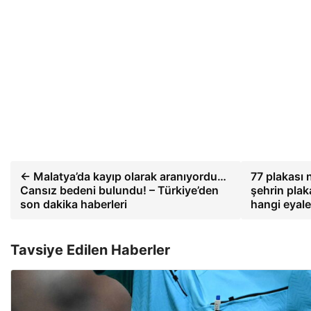
← Malatya’da kayıp olarak aranıyordu…
77 plakası
Cansız bedeni bulundu! – Türkiye’den
şehrin plaka
son dakika haberleri
hangi eyale
Tavsiye Edilen Haberler