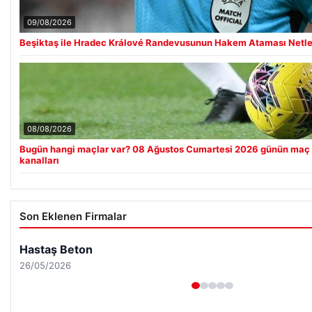
09/08/2026
Beşiktaş ile Hradec Králové Randevusunun Hakem Ataması Netle
08/08/2026
Bugün hangi maçlar var? 08 Ağustos Cumartesi 2026 günün maç p
kanalları
Son Eklenen Firmalar