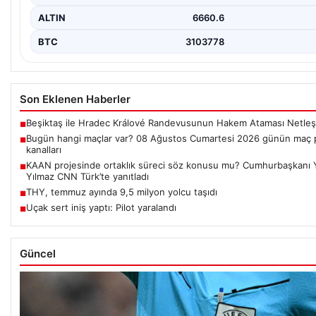
ALTIN
6660.6
BTC
3103778
Son Eklenen Haberler
Beşiktaş ile Hradec Králové Randevusunun Hakem Ataması Netleş
■
Bugün hangi maçlar var? 08 Ağustos Cumartesi 2026 günün maç pr
■
kanalları
KAAN projesinde ortaklık süreci söz konusu mu? Cumhurbaşkanı 
■
Yılmaz CNN Türk’te yanıtladı
THY, temmuz ayında 9,5 milyon yolcu taşıdı
■
Uçak sert iniş yaptı: Pilot yaralandı
■
Güncel