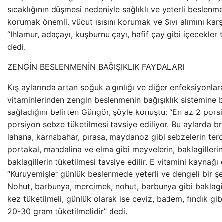
sıcaklığının düşmesi nedeniyle sağlıklı ve yeterli beslenme
korumak önemli. vücut ısısını korumak ve Sıvı alımını karş
“Ihlamur, adaçayı, kuşburnu çayı, hafif çay gibi içecekler t
dedi.
ZENGİN BESLENMENİN BAĞIŞIKLIK FAYDALARI
Kış aylarında artan soğuk algınlığı ve diğer enfeksiyonlar
vitaminlerinden zengin beslenmenin bağışıklık sistemine 
sağladığını belirten Güngör, şöyle konuştu: “En az 2 por
porsiyon sebze tüketilmesi tavsiye ediliyor. Bu aylarda br
lahana, karnabahar, pırasa, maydanoz gibi sebzelerin terc
portakal, mandalina ve elma gibi meyvelerin, baklagilleri
baklagillerin tüketilmesi tavsiye edilir. E vitamini kaynağı 
“Kuruyemişler günlük beslenmede yeterli ve dengeli bir şek
Nohut, barbunya, mercimek, nohut, barbunya gibi baklagi
kez tüketilmeli, günlük olarak ise ceviz, badem, fındık gi
20-30 gram tüketilmelidir” dedi.