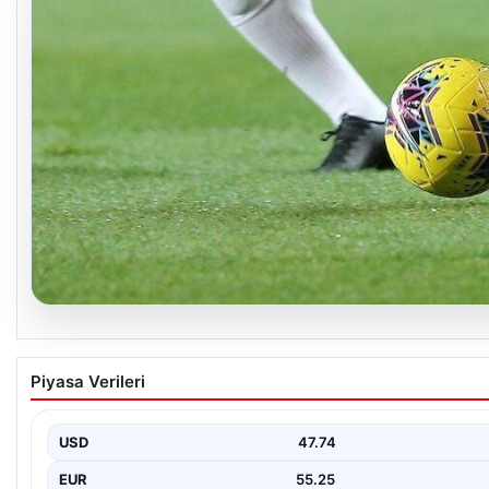
08.08.2026
Bugün hangi maçlar var? 08 Ağustos Cumarte
Piyasa Verileri
günün maç programı, saatleri ve kanalları
USD
47.74
EUR
55.25