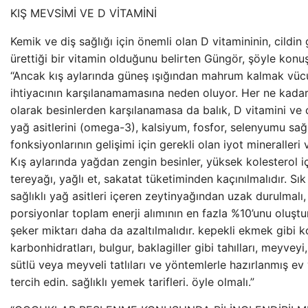
KIŞ MEVSİMİ VE D VİTAMİNİ
Kemik ve diş sağlığı için önemli olan D vitamininin, cildin 
ürettiği bir vitamin olduğunu belirten Güngör, şöyle konuş
“Ancak kış aylarında güneş ışığından mahrum kalmak vüc
ihtiyacının karşılanamamasına neden oluyor. Her ne kadar 
olarak besinlerden karşılanamasa da balık, D vitamini v
yağ asitlerini (omega-3), kalsiyum, fosfor, selenyumu sağl
fonksiyonlarının gelişimi için gerekli olan iyot mineralleri v
Kış aylarında yağdan zengin besinler, yüksek kolesterol i
tereyağı, yağlı et, sakatat tüketiminden kaçınılmalıdır. Sık
sağlıklı yağ asitleri içeren zeytinyağından uzak durulmalı, 
porsiyonlar toplam enerji alımının en fazla %10’unu oluş
şeker miktarı daha da azaltılmalıdır. kepekli ekmek gibi 
karbonhidratları, bulgur, baklagiller gibi tahılları, meyveyi,
sütlü veya meyveli tatlıları ve yöntemlerle hazırlanmış ev 
tercih edin. sağlıklı yemek tarifleri. öyle olmalı.”