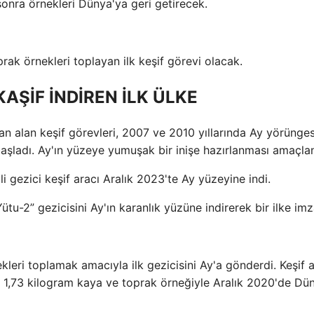
nra örnekleri Dünya'ya geri getirecek.
rak örnekleri toplayan ilk keşif görevi olacak.
KAŞİF İNDİREN İLK ÜLKE
dan alan keşif görevleri, 2007 ve 2010 yıllarında Ay yörünge
başladı. Ay'ın yüzeye yumuşak bir inişe hazırlanması amaçlan
i gezici keşif aracı Aralık 2023'te Ay yüzeyine indi.
tu-2” gezicisini Ay'ın karanlık yüzüne indirerek bir ilke imza
eri toplamak amacıyla ilk gezicisini Ay'a gönderdi. Keşif a
 1,73 kilogram kaya ve toprak örneğiyle Aralık 2020'de Dü