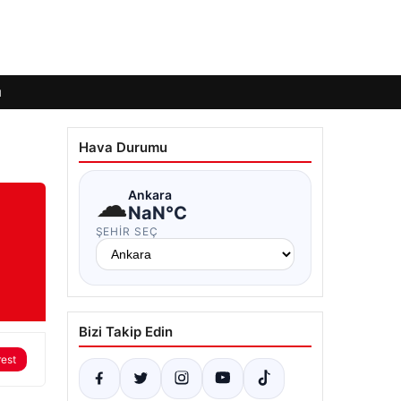
ı
Hava Durumu
☁
Ankara
NaN°C
ŞEHIR SEÇ
Bizi Takip Edin
rest