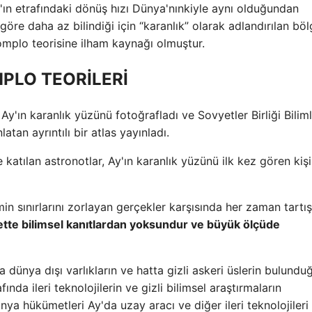
Ay'ın etrafındaki dönüş hızı Dünya'nınkiyle aynı olduğundan
re daha az bilindiği için “karanlık” olarak adlandırılan böl
mplo teorisine ilham kaynağı olmuştur.
PLO TEORİLERİ
 Ay'ın karanlık yüzünü fotoğrafladı ve Sovyetler Birliği Bilim
tan ayrıntılı bir atlas yayınladı.
 katılan astronotlar, Ay'ın karanlık yüzünü ilk kez gören kişi
limin sınırlarını zorlayan gerçekler karşısında her zaman tartı
bette bilimsel kanıtlardan yoksundur ve büyük ölçüde
a dünya dışı varlıkların ve hatta gizli askeri üslerin bulundu
ında ileri teknolojilerin ve gizli bilimsel araştırmaların
ya hükümetleri Ay'da uzay aracı ve diğer ileri teknolojileri 