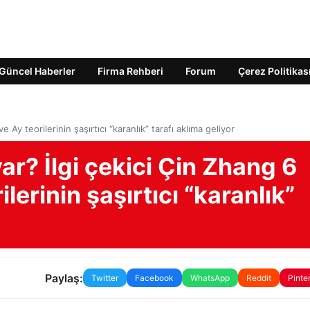
Güncel Haberler
Firma Rehberi
Forum
Çerez Politikas
e Ay teorilerinin şaşırtıcı “karanlık” tarafı aklıma geliyor
var? İlgi çekici Çin Zhang 6
lerinin şaşırtıcı “karanlık”
Paylaş:
Twitter
Facebook
WhatsApp
Reddit
Pinte