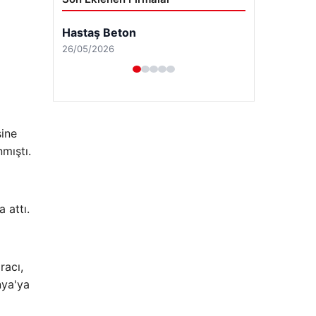
sine
mıştı.
 attı.
Enes Kaplan Avukatlık Bürosu
28/04/2026
racı,
nya'ya