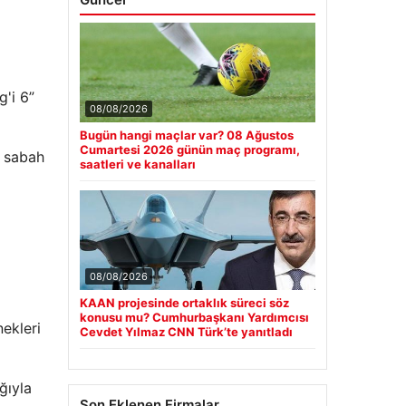
'i 6”
08/08/2026
Bugün hangi maçlar var? 08 Ağustos
Cumartesi 2026 günün maç programı,
u sabah
saatleri ve kanalları
08/08/2026
KAAN projesinde ortaklık süreci söz
konusu mu? Cumhurbaşkanı Yardımcısı
ekleri
Cevdet Yılmaz CNN Türk’te yanıtladı
ğıyla
Son Eklenen Firmalar