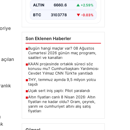
ALTIN
6660.6
▲ +2.59%
yanıtladı
Cumhurbaşkanı Yardımcısı Cevdet
BTC
3103778
▼ -0.03%
Yılmaz, CNN Türk canlı yayınında
gündeme ilişkin soruları yanıtladı.
eoriye
Mekke Ortak…
Son Eklenen Haberler
Bugün hangi maçlar var? 08 Ağustos
■
Cumartesi 2026 günün maç programı,
saatleri ve kanalları
 açılan
KAAN projesinde ortaklık süreci söz
■
konusu mu? Cumhurbaşkanı Yardımcısı
Cevdet Yılmaz CNN Türk’te yanıtladı
THY, temmuz ayında 9,5 milyon yolcu
■
taşıdı
ranlık
Uçak sert iniş yaptı: Pilot yaralandı
■
Altın fiyatları canlı 8 Nisan 2026: Altın
■
fiyatları ne kadar oldu? Gram, çeyrek,
yarım ve cumhuriyet altını alış satış
fiyatları
u
ak
Güncel