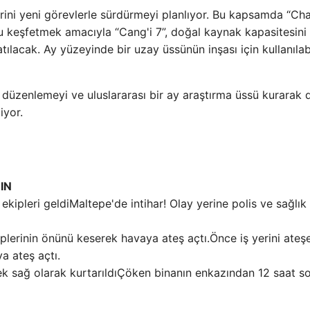
erini yeni görevlerle sürdürmeyi planlıyor. Bu kapsamda “Cha
u keşfetmek amacıyla “Cang'i 7”, doğal kaynak kapasitesini 
tılacak. Ay yüzeyinde bir uzay üssünün inşası için kullanılabi
er düzenlemeyi ve uluslararası bir ay araştırma üssü kurarak
iyor.
IN
Maltepe'de intihar! Olay yerine polis ve sağlık
Önce iş yerini ateşe
a ateş açtı.
Çöken binanın enkazından 12 saat s