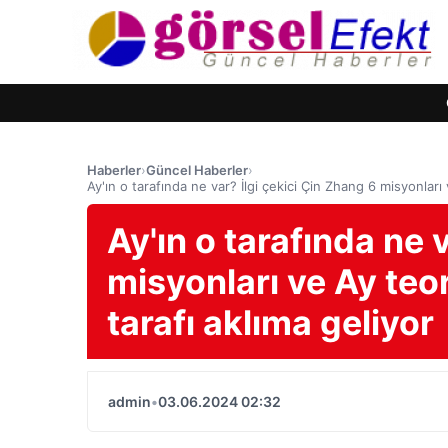
Haberler
›
Güncel Haberler
›
Ay'ın o tarafında ne var? İlgi çekici Çin Zhang 6 misyonları v
Ay'ın o tarafında ne 
misyonları ve Ay teori
tarafı aklıma geliyor
admin
•
03.06.2024 02:32