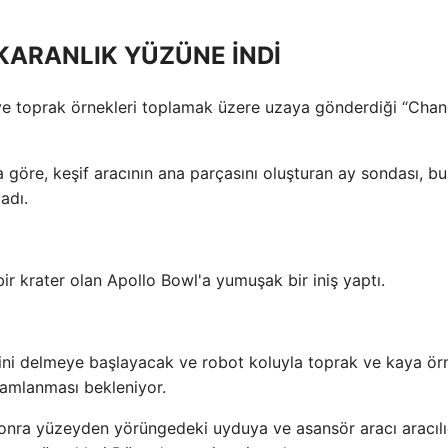
N KARANLIK YÜZÜNE İNDİ
 ve toprak örnekleri toplamak üzere uzaya gönderdiği “Chang
 göre, keşif aracının ana parçasını oluşturan ay sondası, b
adı.
ir krater olan Apollo Bowl'a yumuşak bir iniş yaptı.
yini delmeye başlayacak ve robot koluyla toprak ve kaya örn
mamlanması bekleniyor.
onra yüzeyden yörüngedeki uyduya ve asansör aracı aracılı