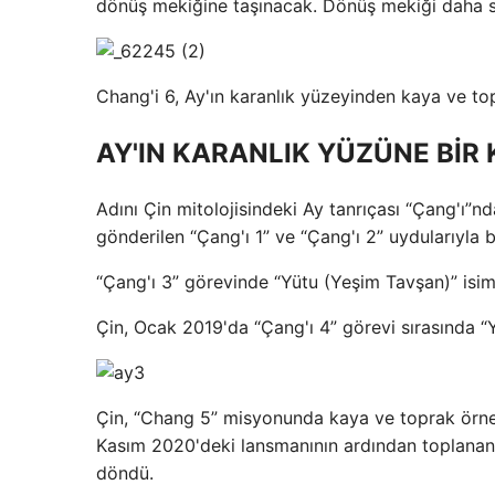
dönüş mekiğine taşınacak. Dönüş mekiği daha so
Chang'i 6, Ay'ın karanlık yüzeyinden kaya ve top
AY'IN KARANLIK YÜZÜNE BİR 
Adını Çin mitolojisindeki Ay tanrıçası “Çang'ı”n
gönderilen “Çang'ı 1” ve “Çang'ı 2” uydularıyla 
“Çang'ı 3” görevinde “Yütu (Yeşim Tavşan)” isiml
Çin, Ocak 2019'da “Çang'ı 4” görevi sırasında “Yü
Çin, “Chang 5” misyonunda kaya ve toprak örnekl
Kasım 2020'deki lansmanının ardından toplanan
döndü.