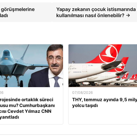
ş görüşmelerine
Yapay zekanın çocuk istismarında
ladı
kullanılması nasıl önlenebilir? →
26
07/08/2026
ojesinde ortaklık süreci
THY, temmuz ayında 9,5 mil
nusu mu? Cumhurbaşkanı
yolcu taşıdı
ısı Cevdet Yılmaz CNN
yanıtladı