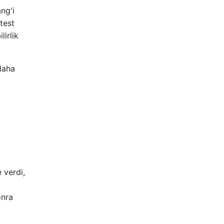
ng'i
test
lirlik
 daha
 verdi,
onra