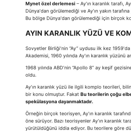
Mynet özel derlemesi
– Ay'ın karanlık tarafı, 
Dünya'dan görülemediği ve Ay'ın yakın tarafına gö
Bu bölge Dünya'dan görülemediği için birçok ko
AYIN KARANLIK YÜZÜ VE KOM
Sovyetler Birliği'nin “Ay” uydusu ilk kez 1959'da
Akademisi, 1960 yılında Ay'ın karanlık yüzünü anla
1968 yılında ABD'nin “Apollo 8” ay keşif gezisine
oldu.
Ay'ın karanlık yüzü ile ilgili komplo teorileri, bi
bir konu olmuştur. Fakat
Bu teorilerin çoğu el
spekülasyona dayanmaktadır.
Örneğin birçok teorisyen, Ay'ın karanlık tarafınd
öne sürüyor. Bazı teorisyenler Ay'ın karanlık taraf
yürütüldüğünü iddia ediyor. Bu teorilere göre dün