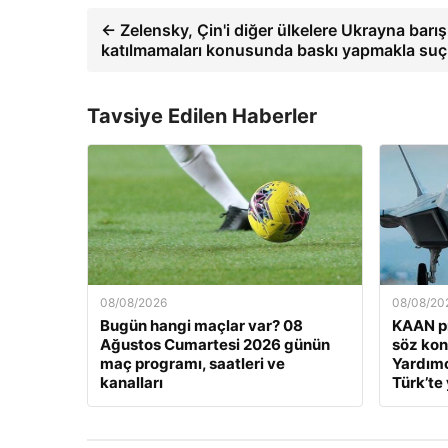
← Zelensky, Çin'i diğer ülkelere Ukrayna barı
katılmamaları konusunda baskı yapmakla suç
Tavsiye Edilen Haberler
08/08/2026
08/08/20
Bugün hangi maçlar var? 08
KAAN pr
Ağustos Cumartesi 2026 günün
söz ko
maç programı, saatleri ve
Yardımc
kanalları
Türk’te 