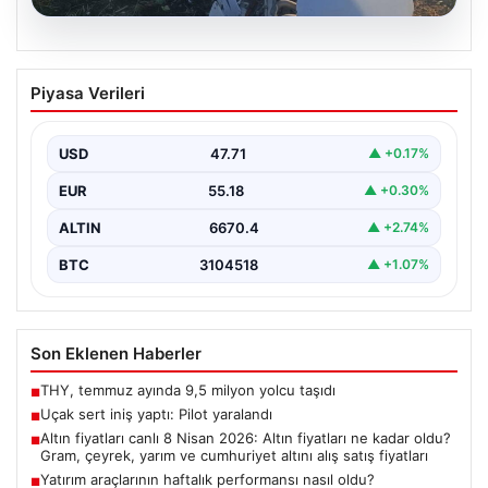
06.08.2026
Uçak sert iniş yaptı: Pilot yaralandı
Piyasa Verileri
USD
47.71
▲ +0.17%
EUR
55.18
▲ +0.30%
ALTIN
6670.4
▲ +2.74%
BTC
3104518
▲ +1.07%
Son Eklenen Haberler
THY, temmuz ayında 9,5 milyon yolcu taşıdı
■
Uçak sert iniş yaptı: Pilot yaralandı
■
Altın fiyatları canlı 8 Nisan 2026: Altın fiyatları ne kadar oldu?
■
Gram, çeyrek, yarım ve cumhuriyet altını alış satış fiyatları
Yatırım araçlarının haftalık performansı nasıl oldu?
■