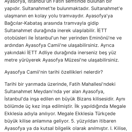
Ayasofya, İstanbul'un Fatih semtinde bulunan bir
yapıdır. Sultanahmet'te bulunmaktadır. Sultanahmet'e
ulaşmanın en kolay yolu tramvaydır. Ayasofya'ya
Bağcılar-Kabataş arasında tramvayla gidip
Sultanahmet durağında inerek ulaşılabilir. İETT
otobüsleri ile İstanbul'un her yerinden Eminönü'ne ve
ardından Ayasofya Camii'ne ulaşabilirsiniz. Ayrıca
yakındaki İETT Adliye durağında inerseniz beş yüz
metre yürüyerek Ayasofya Müzesi'ne ulaşabilirsiniz.
Ayasofya Camii'nin tarihi özellikleri nelerdir?
Tarihi bir yarımada üzerinde, Fatih Mahallesi'ndeki
Sultanahmet Meydanı'nda yer alan Ayasofya,
İstanbul'da inşa edilen en büyük Bizans kilisesidir. Aynı
bölümde üç kez inşa edilmiştir. İlk yapıldığında Megale
Ekklesia adıyla anılıyor. Megale Ekklesia Türkçede
büyük kilise anlamına geliyor. 5. yüzyıldan itibaren
Ayasofya ya da kutsal bilgelik olarak anılmıştır. I. Kilise,