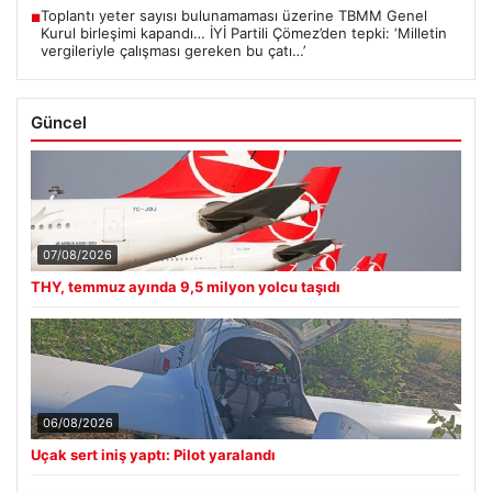
Toplantı yeter sayısı bulunamaması üzerine TBMM Genel
■
Kurul birleşimi kapandı… İYİ Partili Çömez’den tepki: ‘Milletin
vergileriyle çalışması gereken bu çatı…’
Güncel
07/08/2026
THY, temmuz ayında 9,5 milyon yolcu taşıdı
06/08/2026
Uçak sert iniş yaptı: Pilot yaralandı