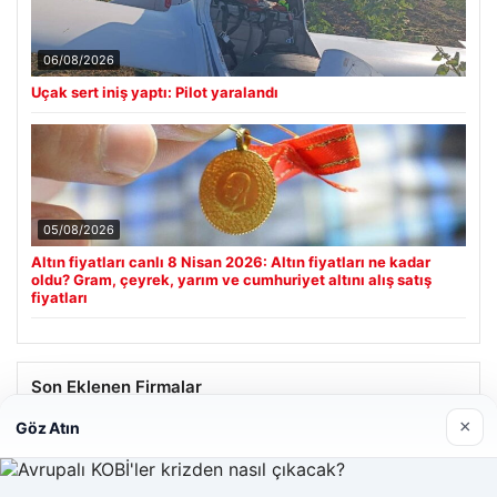
06/08/2026
Uçak sert iniş yaptı: Pilot yaralandı
05/08/2026
Altın fiyatları canlı 8 Nisan 2026: Altın fiyatları ne kadar
oldu? Gram, çeyrek, yarım ve cumhuriyet altını alış satış
fiyatları
Son Eklenen Firmalar
×
Göz Atın
Enes Kaplan Avukatlık Bürosu
28/04/2026