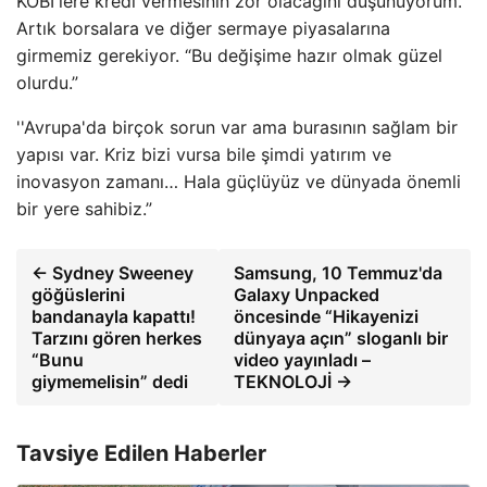
KOBİ'lere kredi vermesinin zor olacağını düşünüyorum.
Artık borsalara ve diğer sermaye piyasalarına
girmemiz gerekiyor. “Bu değişime hazır olmak güzel
olurdu.”
''Avrupa'da birçok sorun var ama burasının sağlam bir
yapısı var. Kriz bizi vursa bile şimdi yatırım ve
inovasyon zamanı… Hala güçlüyüz ve dünyada önemli
bir yere sahibiz.”
← Sydney Sweeney
Samsung, 10 Temmuz'da
göğüslerini
Galaxy Unpacked
bandanayla kapattı!
öncesinde “Hikayenizi
Tarzını gören herkes
dünyaya açın” sloganlı bir
“Bunu
video yayınladı –
giymemelisin” dedi
TEKNOLOJİ →
Tavsiye Edilen Haberler