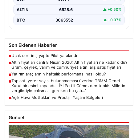
Çeyrek ve Cumhuriyet Altını…
ALTIN
6528.6
▲ +0.50%
BTC
3063552
▲ +0.37%
Son Eklenen Haberler
Uçak sert iniş yaptı: Pilot yaralandı
■
Altın fiyatları canlı 8 Nisan 2026: Altın fiyatları ne kadar oldu?
■
Gram, çeyrek, yarım ve cumhuriyet altını alış satış fiyatları
Yatırım araçlarının haftalık performansı nasıl oldu?
■
Toplantı yeter sayısı bulunamaması üzerine TBMM Genel
■
Kurul birleşimi kapandı… İYİ Partili Çömez’den tepki: ‘Milletin
vergileriyle çalışması gereken bu çatı…’
Açık Hava Mutfakları ve Prestijli Yaşam Bölgeleri
■
Güncel