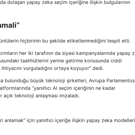
a dolaşan yapay zeka seçim içeriğine ilişkin bulgularının
hmali”
ntülerin hiçbirinin bu şekilde etiketlenmediğini tespit etti.
tformların her iki tarafının da siyasi kampanyalarında yapay 
nusundaki taahhütlerini yerine getirme konusunda ciddi
ık ihtiyacını vurguladığını ortaya koyuyor” dedi.
a bulunduğu büyük teknoloji şirketleri, Avrupa Parlamento
tformlarında “yanıltıcı AI seçim içeriğinin ne kadar
ir açık teknoloji anlaşması imzaladı.
eri anlamak” için yanıltıcı içeriğe ilişkin yapay zeka modelleri