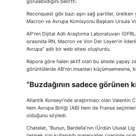
görülebildiğini belirtti.
Reconquest gibi bazı aşırı sağ partiler, üretk
Macron ve Avrupa Komisyonu Başkanı Ursula Von
AP'nin Dijital Adli Araştırma Laboratuvarı (DFR
sırasında RN, Macron ve Von Der Leyen'in liderl
Avrupa” adlı bir web sitesi oluşturdu.
Rapora göre halen aktif olan bu sitede yapay z
görüntülerde AB'nin insanları küçümsemesine, ki
“Buzdağının sadece görünen k
Atlantik Konseyi'nde araştırmacı olan Valentin C
hem Avrupa Birliği (AB) hem de Fransa seçimleri
olduğunu söyledi.
Chatelet, “Bunun, Bardella'nın (Ürdün Ulusal Lig l
iletmek için kullandığı materyaller üzerinde ol