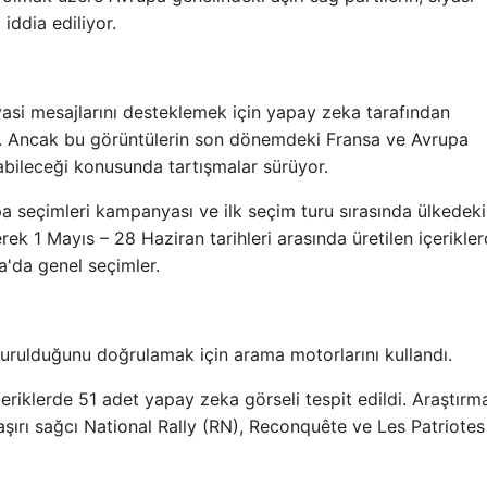
iddia ediliyor.
siyasi mesajlarını desteklemek için yapay zeka tarafından
rdı. Ancak bu görüntülerin son dönemdeki Fransa ve Avrupa
labileceği konusunda tartışmalar sürüyor.
a seçimleri kampanyası ve ilk seçim turu sırasında ülkedeki
ek 1 Mayıs – 28 Haziran tarihleri ​​arasında üretilen içerikle
a'da genel seçimler.
turulduğunu doğrulamak için arama motorlarını kullandı.
eriklerde 51 adet yapay zeka görseli tespit edildi. Araştırm
aşırı sağcı National Rally (RN), Reconquête ve Les Patriotes