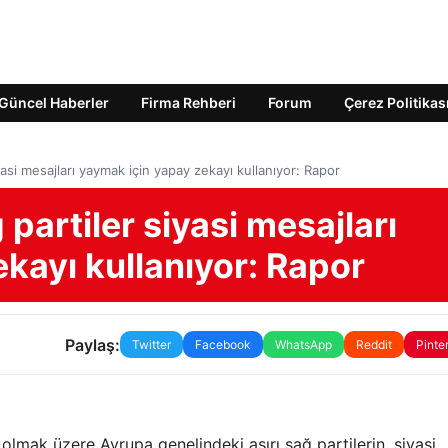
Güncel Haberler
Firma Rehberi
Forum
Çerez Politikas
iyasi mesajları yaymak için yapay zekayı kullanıyor: Rapor
 partiler siyasi mesajları
kayı kullanıyor: Rapor
Paylaş:
Twitter
Facebook
WhatsApp
Reddit
Pinte
lmak üzere Avrupa genelindeki aşırı sağ partilerin, siyasi