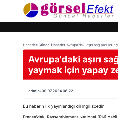
Haberler
›
Güncel Haberler
›
Avrupa'daki aşırı sağ partiler s
Avrupa'daki aşırı sağ
yaymak için yapay ze
admin
•
09.07.2024 06:22
Bu haberin ilk yayınlandığı dil İngilizcedir.
Fransa'daki Rassemblement National (RN) dahil o