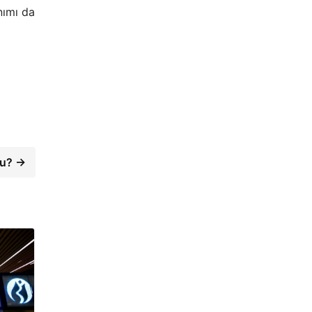
nımı da
du? →