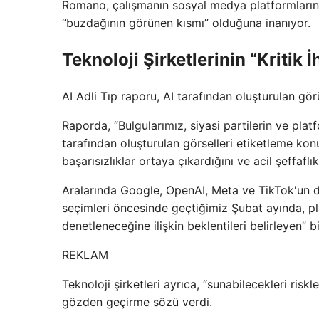
Romano, çalışmanın sosyal medya platformlarınd
“buzdağının görünen kısmı” olduğuna inanıyor.
Teknoloji Şirketlerinin “Kritik İ
AI Adli Tıp raporu, AI tarafından oluşturulan görü
Raporda, “Bulgularımız, siyasi partilerin ve pla
tarafından oluşturulan görselleri etiketleme ko
başarısızlıklar ortaya çıkardığını ve acil şeffafl
Aralarında Google, OpenAI, Meta ve TikTok'un d
seçimleri öncesinde geçtiğimiz Şubat ayında, pla
denetleneceğine ilişkin beklentileri belirleyen” b
REKLAM
Teknoloji şirketleri ayrıca, “sunabilecekleri riskl
gözden geçirme sözü verdi.