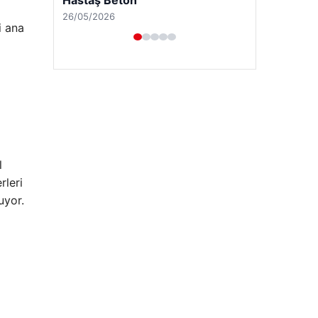
i ana
l
rleri
Enes Kaplan Avukatlık Bürosu
uyor.
28/04/2026