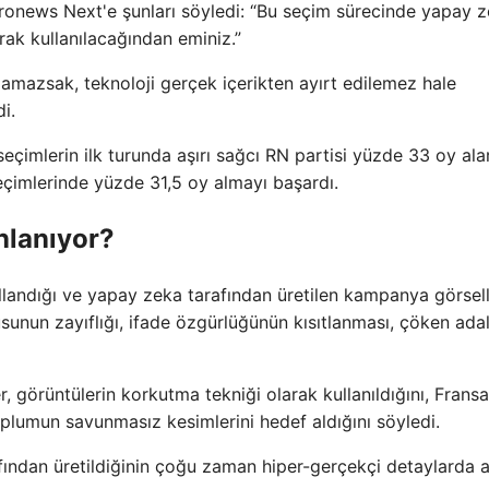
ronews Next'e şunları söyledi: “Bu seçim sürecinde yapay 
rak kullanılacağından eminiz.”
mazsak, teknoloji gerçek içerikten ayırt edilemez hale
i.
eçimlerin ilk turunda aşırı sağcı RN partisi yüzde 33 oy ala
seçimlerinde yüzde 31,5 oy almayı başardı.
nlanıyor?
ullandığı ve yapay zeka tarafından üretilen kampanya görsell
sunun zayıflığı, ifade özgürlüğünün kısıtlanması, çöken ada
, görüntülerin korkutma tekniği olarak kullanıldığını, Fransa
oplumun savunmasız kesimlerini hedef aldığını söyledi.
fından üretildiğinin çoğu zaman hiper-gerçekçi detaylarda 