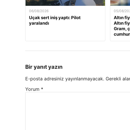
06/08/2026
05/08/20
Uçak sert iniş yaptı: Pilot
Altın fi
yaralandı
Altın fi
Gram, ç
cumhuriy
Bir yanıt yazın
E-posta adresiniz yayınlanmayacak.
Gerekli ala
Yorum
*