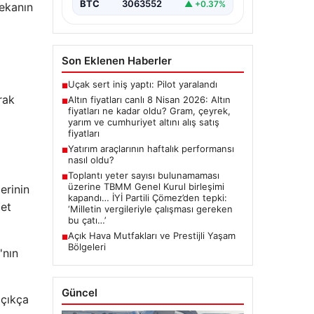
BTC
3063552
▲ +0.37%
zekanın
ve Cumhuriyet Altını…
Son Eklenen Haberler
Uçak sert iniş yaptı: Pilot yaralandı
■
rak
Altın fiyatları canlı 8 Nisan 2026: Altın
■
fiyatları ne kadar oldu? Gram, çeyrek,
yarım ve cumhuriyet altını alış satış
fiyatları
Yatırım araçlarının haftalık performansı
■
nasıl oldu?
Toplantı yeter sayısı bulunamaması
■
üzerine TBMM Genel Kurul birleşimi
erinin
kapandı… İYİ Partili Çömez’den tepki:
let
‘Milletin vergileriyle çalışması gereken
bu çatı…’
Açık Hava Mutfakları ve Prestijli Yaşam
■
Bölgeleri
'nın
Güncel
açıkça