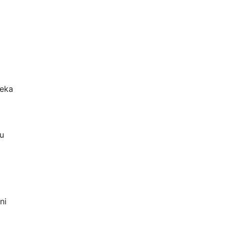
zeka
su
ni