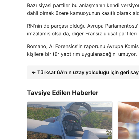
Bazı siyasi partiler bu anlaşmanın kendi versiy
dahil olmak üzere kamuoyunun kasıtlı olarak aldat
RN'nin de parçası olduğu Avrupa Parlamentosu'n
imzalamış olsa da, diğer Fransız ulusal partiler
Romano, AI Forensics'in raporunu Avrupa Komisy
kişilere bir tür yaptırım uygulanacağını umuyor.
← Türksat 6A'nın uzay yolculuğu için geri say
Tavsiye Edilen Haberler