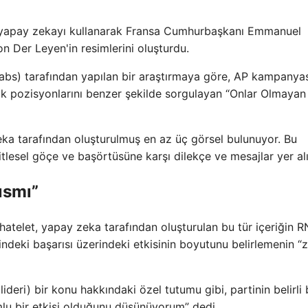
en yapay zekayı kullanarak Fransa Cumhurbaşkanı Emmanuel
 Der Leyen'in resimlerini oluşturdu.
Labs) tarafından yapılan bir araştırmaya göre, AP kampanya
ik pozisyonlarını benzer şekilde sorgulayan “Onlar Olmayan
eka tarafından oluşturulmuş en az üç görsel bulunuyor. Bu
tlesel göçe ve başörtüsüne karşı dilekçe ve mesajlar yer alı
ısmı”
hatelet, yapay zeka tarafından oluşturulan bu tür içeriğin R
ndeki başarısı üzerindeki etkisinin boyutunu belirlemenin “z
ideri) bir konu hakkındaki özel tutumu gibi, partinin belirli b
umlu bir etkisi olduğunu düşünüyorum” dedi.