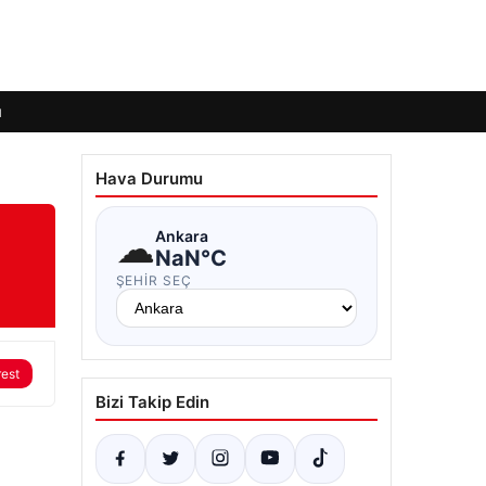
ı
Hava Durumu
☁
Ankara
NaN°C
ŞEHIR SEÇ
rest
Bizi Takip Edin