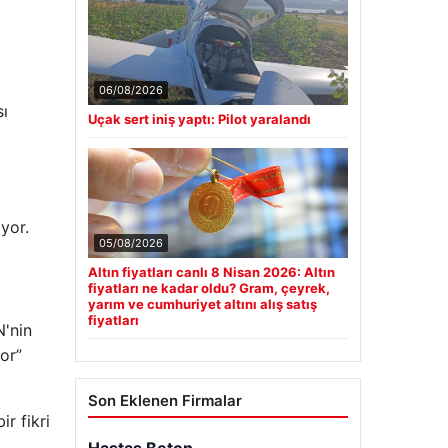
06/08/2026
sı
Uçak sert iniş yaptı: Pilot yaralandı
yor.
05/08/2026
Altın fiyatları canlı 8 Nisan 2026: Altın
fiyatları ne kadar oldu? Gram, çeyrek,
yarım ve cumhuriyet altını alış satış
fiyatları
N'nin
or”
Son Eklenen Firmalar
ir fikri