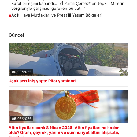
Kurul birleşimi kapandı… İYİ Partili Çömez’den tepki: ‘Milletin
vergileriyle çalışması gereken bu çatı…’
Açık Hava Mutfakları ve Prestijli Yaşam Bölgeleri
■
Güncel
06/08/2026
Uçak sert iniş yaptı: Pilot yaralandı
05/08/2026
Altın fiyatları canlı 8 Nisan 2026: Altın fiyatları ne kadar
oldu? Gram, çeyrek, yarım ve cumhuriyet altını alış satış