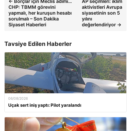
← Borçlar için Meclis adımı…
AP seçimleri: iklim
CHP: TBMM görevini
aktivistleri Avrupa
yapmalı, her kuruşun hesabı
siyasetinin son 5
sorulmalı – Son Dakika
yılını
Siyaset Haberleri
değerlendiriyor →
Tavsiye Edilen Haberler
06/08/2026
Uçak sert iniş yaptı: Pilot yaralandı