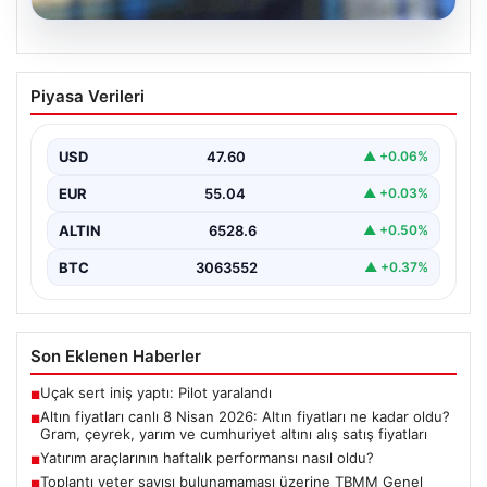
05.08.2026
Altın fiyatları canlı 8 Nisan 2026: Altın
Piyasa Verileri
fiyatları ne kadar oldu? Gram, çeyrek,
yarım ve cumhuriyet altını alış satış
fiyatları
USD
47.60
▲ +0.06%
{ “title”: “8 Nisan 2026 Altın Fiyatları Canlı Takip: Gram,
EUR
55.04
▲ +0.03%
Çeyrek ve Cumhuriyet Altını…
ALTIN
6528.6
▲ +0.50%
BTC
3063552
▲ +0.37%
Son Eklenen Haberler
Uçak sert iniş yaptı: Pilot yaralandı
■
Altın fiyatları canlı 8 Nisan 2026: Altın fiyatları ne kadar oldu?
■
Gram, çeyrek, yarım ve cumhuriyet altını alış satış fiyatları
Yatırım araçlarının haftalık performansı nasıl oldu?
■
Toplantı yeter sayısı bulunamaması üzerine TBMM Genel
■