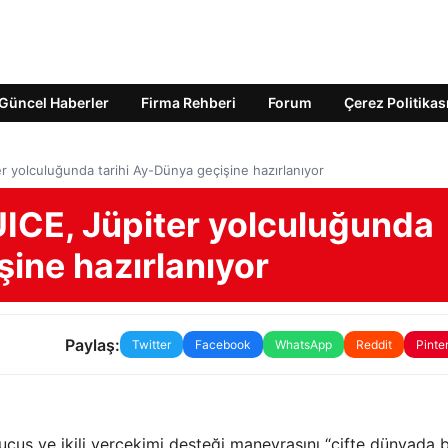
Güncel Haberler
Firma Rehberi
Forum
Çerez Politikas
r yolculuğunda tarihi Ay-Dünya geçişine hazırlanıyor
UICE, Jüpiter yolculuğunda
şine hazırlanıyor
Paylaş:
Twitter
Facebook
WhatsApp
Reddit
Pinte
uçuş ve ikili yerçekimi desteği manevrasını “çifte dünyada bi