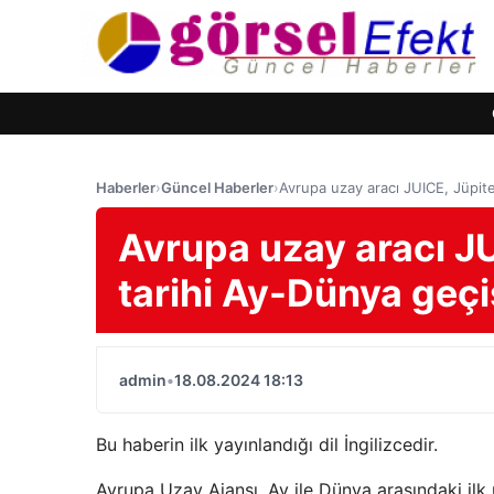
Haberler
›
Güncel Haberler
›
Avrupa uzay aracı JUICE, Jüpite
Avrupa uzay aracı J
tarihi Ay-Dünya geçi
admin
•
18.08.2024 18:13
Bu haberin ilk yayınlandığı dil İngilizcedir.
Avrupa Uzay Ajansı, Ay ile Dünya arasındaki ilk 