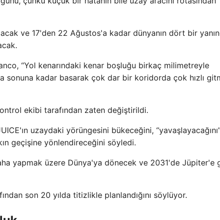
ğunu, çünkü küçük bir hatanın bile uzay aracını rotasından
cak ve 17'den 22 Ağustos'a kadar dünyanın dört bir yanın
acak.
co, “Yol kenarındaki kenar boşluğu birkaç milimetreyle
la sonuna kadar basarak çok dar bir koridorda çok hızlı gi
trol ekibi tarafından zaten değiştirildi.
UICE'ın uzaydaki yörüngesini bükeceğini, “yavaşlayacağını
ın geçişine yönlendireceğini söyledi.
aha yapmak üzere Dünya'ya dönecek ve 2031'de Jüpiter'e 
ından son 20 yılda titizlikle planlandığını söylüyor.