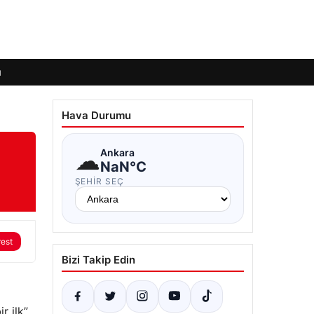
ı
Hava Durumu
☁
Ankara
NaN°C
ŞEHIR SEÇ
rest
Bizi Takip Edin
r ilk”