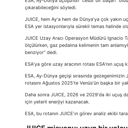
ESA, Ay-Dünya uçuşunun “cesur bir başarı” oldu
çıkarabileceğini söyledi.
JUICE, hem Ay'a hem de Dünya'ya çok yakın uça
ESA yer istasyonlarıyla sürekli temas halinde ol
JUICE Uzay Aracı Operasyon Müdürü Ignacio Tan
ölçülürken, gaz pedalına kelimenin tam anlamıy
benziyor” dedi.
ESA'ya göre uzay aracının rotası ESA'nın uçuş kon
ESA, Ay-Dünya geçişi sırasında gezegenimizin J
rotasını Ağustos 2025'te Venüs'ün başka bir yak
Daha sonra JUICE, 2026 ve 2029'da iki uçuş d
için yeterli enerjiyi kazanacak.
ESA, bu rotanın JUICE'ın görev analiz ekibi taraf