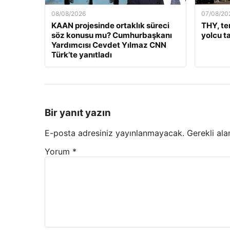
08/08/2026
07/08/20
KAAN projesinde ortaklık süreci
THY, te
söz konusu mu? Cumhurbaşkanı
yolcu ta
Yardımcısı Cevdet Yılmaz CNN
Türk’te yanıtladı
Bir yanıt yazın
E-posta adresiniz yayınlanmayacak.
Gerekli ala
Yorum
*