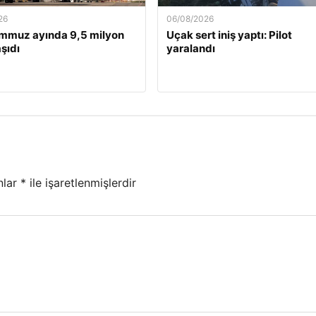
26
06/08/2026
mmuz ayında 9,5 milyon
Uçak sert iniş yaptı: Pilot
şıdı
yaralandı
nlar
*
ile işaretlenmişlerdir