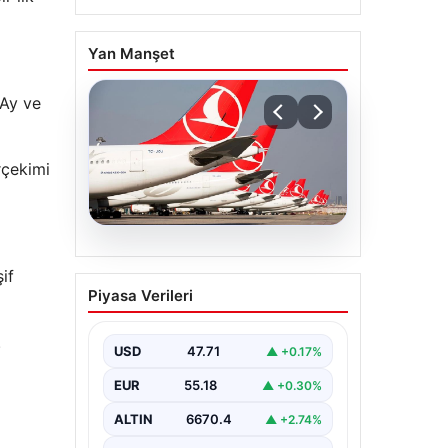
Yan Manşet
 Ay ve
rçekimi
07.08.2026
if
THY, temmuz ayında 9,5
Piyasa Verileri
milyon yolcu taşıdı
.
USD
47.71
▲ +0.17%
EUR
55.18
▲ +0.30%
ALTIN
6670.4
▲ +2.74%