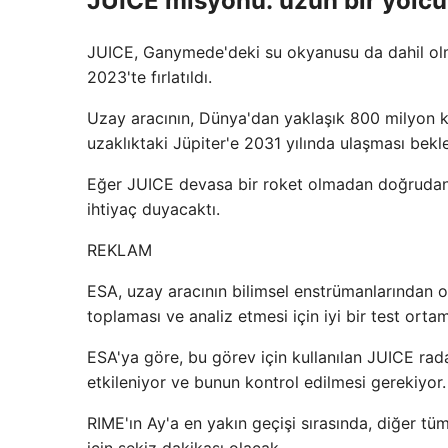
JUICE misyonu: uzun bir yolcu
JUICE, Ganymede'deki su okyanusu da dahil olma
2023'te fırlatıldı.
Uzay aracının, Dünya'dan yaklaşık 800 milyon 
uzaklıktaki Jüpiter'e 2031 yılında ulaşması bekle
Eğer JUICE devasa bir roket olmadan doğrudan J
ihtiyaç duyacaktı.
REKLAM
ESA, uzay aracının bilimsel enstrümanlarından on 
toplaması ve analiz etmesi için iyi bir test orta
ESA'ya göre, bu görev için kullanılan JUICE rad
etkileniyor ve bunun kontrol edilmesi gerekiyor.
RIME'ın Ay'a en yakın geçişi sırasında, diğer t
için sekiz dakikası olacak.