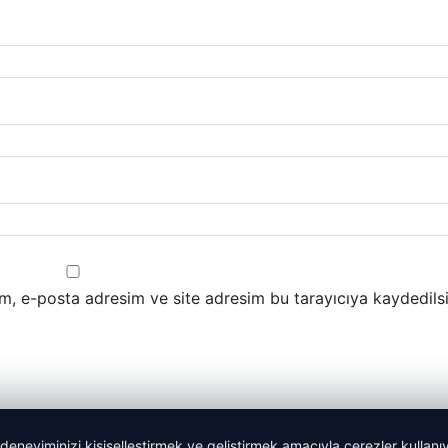
m, e-posta adresim ve site adresim bu tarayıcıya kaydedilsi
 deneyiminizi kişiselleştirmek ve geliştirmek amacıyla çerezler kullan