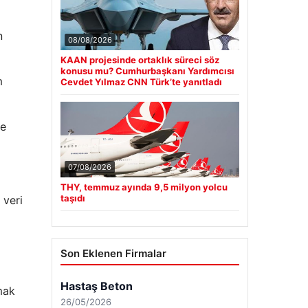
n
08/08/2026
KAAN projesinde ortaklık süreci söz
konusu mu? Cumhurbaşkanı Yardımcısı
m
Cevdet Yılmaz CNN Türk’te yanıtladı
ne
07/08/2026
THY, temmuz ayında 9,5 milyon yolcu
taşıdı
 veri
Son Eklenen Firmalar
Hastaş Beton
mak
26/05/2026