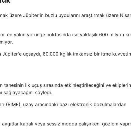
luk
k üzere Jüpiter'in buzlu uydularını araştırmak üzere Nisa
km, en yakın yörünge noktasında ise yaklaşık 600 milyon k
niyor.
üpiter'e uçsaydı, 60.000 kg'lık imkansız bir itme kuvveti
tanesinin ilk uçuş sırasında etkinleştirileceğini ve ekiplerin
mı sağlayacağını söyledi.
arı (RIME), uzay aracındaki bazı elektronik bozulmalardan
üm aygıtlar kapalı veya sessiz modda çalışırken, gözlem yap