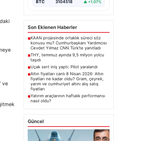
BTC
3104518
▲ +1.07%
daki
Son Eklenen Haberler
KAAN projesinde ortaklık süreci söz
■
konusu mu? Cumhurbaşkanı Yardımcısı
Cevdet Yılmaz CNN Türk’te yanıtladı
tmeye
THY, temmuz ayında 9,5 milyon yolcu
■
taşıdı
Uçak sert iniş yaptı: Pilot yaralandı
■
Altın fiyatları canlı 8 Nisan 2026: Altın
■
fiyatları ne kadar oldu? Gram, çeyrek,
” ve
yarım ve cumhuriyet altını alış satış
fiyatları
Yatırım araçlarının haftalık performansı
■
nasıl oldu?
gitmek
Güncel