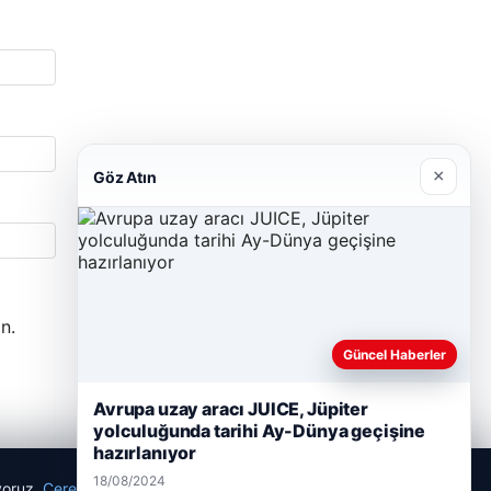
×
Göz Atın
n.
Güncel Haberler
Avrupa uzay aracı JUICE, Jüpiter
yolculuğunda tarihi Ay-Dünya geçişine
hazırlanıyor
18/08/2024
ıyoruz.
Çerez Politikamız
Reddet
Kabul Et