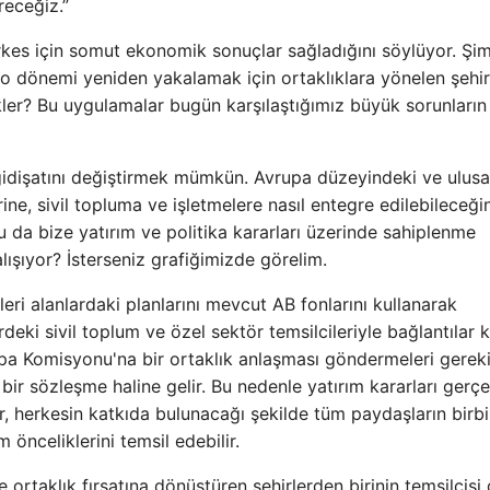
receğiz.”
erkes için somut ekonomik sonuçlar sağladığını söylüyor. Şi
 o dönemi yeniden yakalamak için ortaklıklara yönelen şehir
kler? Bu uygulamalar bugün karşılaştığımız büyük sorunların
gidişatını değiştirmek mümkün. Avrupa düzeyindeki ve ulusa
ine, sivil topluma ve işletmelere nasıl entegre edilebileceğin
da bize yatırım ve politika kararları üzerinde sahiplenme
alışıyor? İsterseniz grafiğimizde görelim.
eri alanlardaki planlarını mevcut AB fonlarını kullanarak
rdeki sivil toplum ve özel sektör temsilcileriyle bağlantılar 
rupa Komisyonu'na bir ortaklık anlaşması göndermeleri gereki
ir sözleşme haline gelir. Bu nedenle yatırım kararları gerç
, herkesin katkıda bulunacağı şekilde tüm paydaşların birbir
m önceliklerini temsil edebilir.
 ortaklık fırsatına dönüştüren şehirlerden birinin temsilcisi