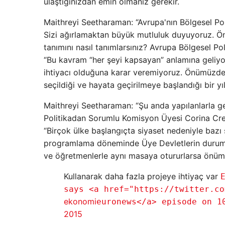
ulaştığınızdan emin olmanız gerekir.
Maithreyi Seetharaman: “Avrupa'nın Bölgesel Pol
Sizi ağırlamaktan büyük mutluluk duyuyoruz. Önc
tanımını nasıl tanımlarsınız? Avrupa Bölgesel P
“Bu kavram “her şeyi kapsayan” anlamına geliyo
ihtiyacı olduğuna karar veremiyoruz. Önümüzdeki
seçildiği ve hayata geçirilmeye başlandığı bir y
Maithreyi Seetharaman: “Şu anda yapılanlarla ge
Politikadan Sorumlu Komisyon Üyesi Corina Cre
“Birçok ülke başlangıçta siyaset nedeniyle bazı s
programlama döneminde Üye Devletlerin durum
ve öğretmenlerle aynı masaya otururlarsa önümüz
Kullanarak daha fazla projeye ihtiyaç var
says <a href="https://twitter.co
ekonomi
euronews</a> episode on 1
2015