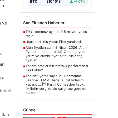
BTC
3104518
▲ +1.07%
ah
n ve
Son Eklenen Haberler
THY, temmuz ayında 9,5 milyon yolcu
■
taşıdı
Uçak sert iniş yaptı: Pilot yaralandı
■
Altın fiyatları canlı 8 Nisan 2026: Altın
■
fiyatları ne kadar oldu? Gram, çeyrek,
.
yarım ve cumhuriyet altını alış satış
fiyatları
nın
Yatırım araçlarının haftalık performansı
■
nasıl oldu?
Toplantı yeter sayısı bulunamaması
vro
■
üzerine TBMM Genel Kurul birleşimi
kapandı… İYİ Partili Çömez’den tepki:
‘Milletin vergileriyle çalışması gereken
derleri
bu çatı…’
Güncel
tları