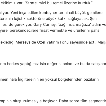
ekibimiz var. “Stratejimizi bu temel üzerine kurduk.”
lıyor. Yeni inşa edilen konteyner terminali büyük gemilere
ltere'nin lojistik sektörüne büyük katkı sağlayacak. Şehir
mesi de gerekiyor. Gary Carney, 'bağımsız mağaza' adını ve
yerel perakendecilere fırsat vermekte ve ürünlerini pahalı
esteklediği Merseyside Özel Yatırım Fonu sayesinde açtı. Ma
nırım herkes yaptığımız işin değerini anladı ve bu da satışlar
ağmen hâlâ İngiltere'nin en yoksul bölgelerinden bazılarını
tyapının oluşturulmasıyla başlıyor. Daha sonra tüm segmentl