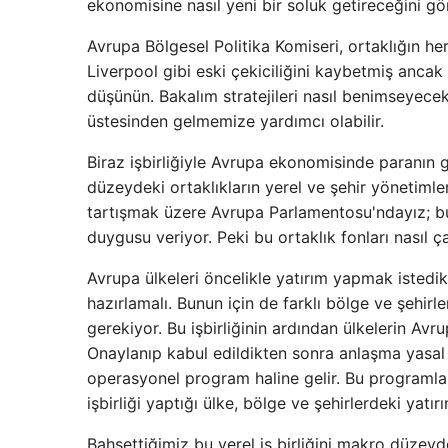
ekonomisine nasıl yeni bir soluk getireceğini gö
Avrupa Bölgesel Politika Komiseri, ortaklığın h
Liverpool gibi eski çekiciliğini kaybetmiş ancak
düşünün. Bakalım stratejileri nasıl benimseyece
üstesinden gelmemize yardımcı olabilir.
Biraz işbirliğiyle Avrupa ekonomisinde paranın 
düzeydeki ortaklıkların yerel ve şehir yönetimler
tartışmak üzere Avrupa Parlamentosu'ndayız; bu 
duygusu veriyor. Peki bu ortaklık fonları nasıl ç
Avrupa ülkeleri öncelikle yatırım yapmak istedikl
hazırlamalı. Bunun için de farklı bölge ve şehirle
gerekiyor. Bu işbirliğinin ardından ülkelerin Av
Onaylanıp kabul edildikten sonra anlaşma yasal b
operasyonel program haline gelir. Bu programlar
işbirliği yaptığı ülke, bölge ve şehirlerdeki yatırı
Bahsettiğimiz bu yerel iş birliğini makro düzeyde