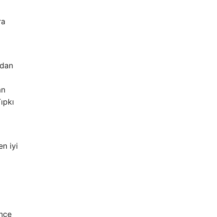
ra
ndan
an
ıpkı
en iyi
önce