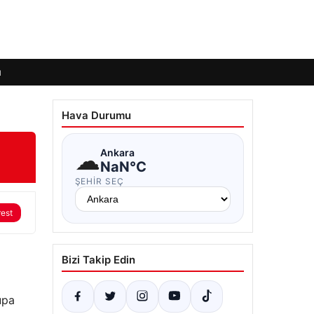
ı
Hava Durumu
☁
Ankara
NaN°C
ŞEHIR SEÇ
rest
Bizi Takip Edin
upa