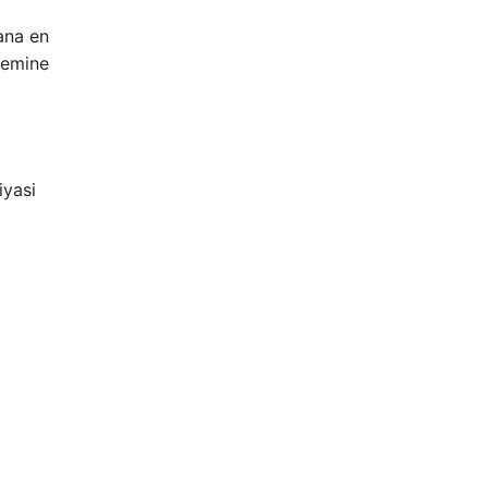
yana en
ndemine
iyasi