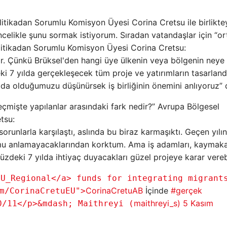
itikadan Sorumlu Komisyon Üyesi Corina Cretsu ile birliktey
elikle şunu sormak istiyorum. Sıradan vatandaşlar için “ort
olitikadan Sorumlu Komisyon Üyesi Corina Cretsu:
r. Çünkü Brüksel'den hangi üye ülkenin veya bölgenin neye
 7 yılda gerçekleşecek tüm proje ve yatırımların tasarlandı
ılda olduğumuzu düşünürsek iş birliğinin önemini anlıyoruz” 
çmişte yapılanlar arasındaki fark nedir?” Avrupa Bölgesel
tsu:
orunlarla karşılaştı, aslında bu biraz karmaşıktı. Geçen yılın
u anlamayacaklarından korktum. Ama iş adamları, kaymak
deki 7 yılda ihtiyaç duyacakları güzel projeye karar verebil
EU_Regional</a> funds for integrating migrant
CorinaCretuAB
İçinde
#gerçek
m/CorinaCretuEU">
maithreyi_s)
5 Kasım
0/11</p>&mdash; Maithreyi (