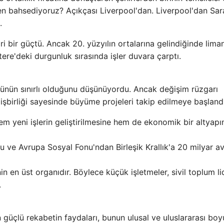
n bahsediyoruz? Açıkçası Liverpool'dan. Liverpool'dan Sar
.
ari bir güçtü. Ancak 20. yüzyılın ortalarına gelindiğinde lima
ltere'deki durgunluk sırasında işler duvara çarptı.
ünün sınırlı olduğunu düşünüyordu. Ancak değişim rüzgarı
 işbirliği sayesinde büyüme projeleri takip edilmeye başlandı
m yeni işlerin geliştirilmesine hem de ekonomik bir altyapı
 ve Avrupa Sosyal Fonu'ndan Birleşik Krallık'a 20 milyar a
in en üst organıdır. Böylece küçük işletmeler, sivil toplum li
.
 güçlü rekabetin faydaları, bunun ulusal ve uluslararası boyu