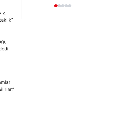
iz.
aklık”
ğı,
dedi.
Enes Kaplan Avukatlık Bürosu
28/04/2026
amlar
irler.”
s