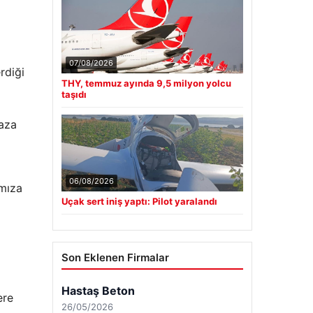
07/08/2026
rdiği
THY, temmuz ayında 9,5 milyon yolcu
taşıdı
ğaza
06/08/2026
ımıza
Uçak sert iniş yaptı: Pilot yaralandı
Son Eklenen Firmalar
ere