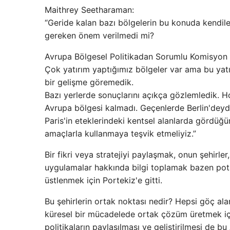
Maithrey Seetharaman:
“Geride kalan bazı bölgelerin bu konuda kendil
gereken önem verilmedi mi?
Avrupa Bölgesel Politikadan Sorumlu Komisyon 
Çok yatırım yaptığımız bölgeler var ama bu yat
bir gelişme göremedik.
Bazı yerlerde sonuçlarını açıkça gözlemledik.
Avrupa bölgesi kalmadı. Geçenlerde Berlin'deydi
Paris'in eteklerindeki kentsel alanlarda gördüğü
amaçlarla kullanmaya teşvik etmeliyiz.”
Bir fikri veya stratejiyi paylaşmak, onun şehirle
uygulamalar hakkında bilgi toplamak bazen pota
üstlenmek için Portekiz'e gitti.
Bu şehirlerin ortak noktası nedir? Hepsi göç alan
küresel bir mücadelede ortak çözüm üretmek için 
politikaların paylaşılması ve geliştirilmesi de 