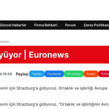
Güncel Haberler
Firma Rehberi
Forum
Çerez Politikas
ronews
üyüyor | Euronews
Paylaş:
4 16:59
Twitter
Facebook
WhatsApp
Reddit
Pinte
mi için Strazburg'a gidiyoruz. Ortaklık ve işbirliği Avrupa
mi için Strazburg'a gidiyoruz. “Ortaklık ve işbirliğinin Avr