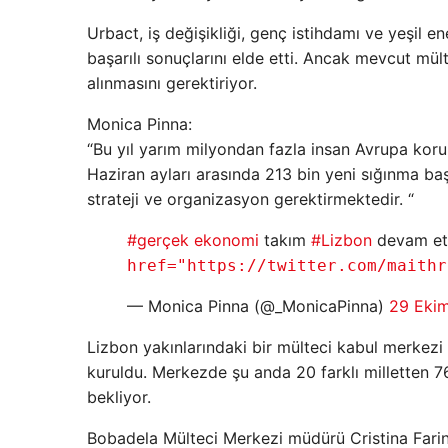
Urbact, iş değişikliği, genç istihdamı ve yeşil e
başarılı sonuçlarını elde etti. Ancak mevcut mül
alınmasını gerektiriyor.
Monica Pinna:
“Bu yıl yarım milyondan fazla insan Avrupa koru
Haziran ayları arasında 213 bin yeni sığınma baş
strateji ve organizasyon gerektirmektedir. “
#gerçek ekonomi
takım
#Lizbon
devam ett
href="https://twitter.com/maithr
— Monica Pinna (@_MonicaPinna)
29 Eki
Lizbon yakınlarındaki bir mülteci kabul merkezi 
kuruldu. Merkezde şu anda 20 farklı milletten 7
bekliyor.
Bobadela Mülteci Merkezi müdürü Cristina Fari