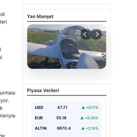
mdi
Yan Manşet
leri
l
i
06.08.2026
Uçak sert iniş yaptı:
Piyasa Verileri
kurması
Pilot yaralandı
yor.
ek
USD
47.71
▲ +0.17%
leriyle
EUR
55.18
▲ +0.30%
ALTIN
6670.4
▲ +2.74%
 de