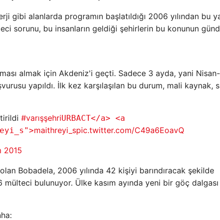
nerji gibi alanlarda programın başlatıldığı 2006 yılından bu 
teci sorunu, bu insanların geldiği şehirlerin bu konunun gü
ması almak için Akdeniz'i geçti. Sadece 3 ayda, yani Nisan-
vurusu yapıldı. İlk kez karşılaşılan bu durum, mali kaynak, s
irildi
#varışşehri
URBACT</a> <a
maithreyi_s
pic.twitter.com/C49a6EoavQ
eyi_s">
m 2015
olan Bobadela, 2006 yılında 42 kişiyi barındıracak şekilde
6 mülteci bulunuyor. Ülke kasım ayında yeni bir göç dalgası
nha: