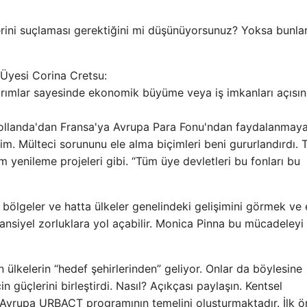
erini suçlaması gerektiğini mi düşünüyorsunuz? Yoksa bunla
Üyesi Corina Cretsu:
ırımlar sayesinde ekonomik büyüme veya iş imkanları açısı
 Hollanda'dan Fransa'ya Avrupa Para Fonu'ndan faydalanmay
m. Mülteci sorununu ele alma biçimleri beni gururlandırdı. T
m yenileme projeleri gibi. “Tüm üye devletleri bu fonları bu
r, bölgeler ve hatta ülkeler genelindeki gelişimini görmek ve 
nsiyel zorluklara yol açabilir. Monica Pinna bu mücadeleyi
 ülkelerin “hedef şehirlerinden” geliyor. Onlar da böylesine
güçlerini birleştirdi. Nasıl? Açıkçası paylaşın. Kentsel
bu Avrupa URBACT programının temelini oluşturmaktadır. İlk 