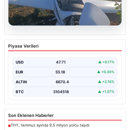
06.08.2026
Uçak sert iniş yaptı: Pilot yaralandı
Piyasa Verileri
USD
47.71
▲ +0.17%
EUR
55.18
▲ +0.30%
ALTIN
6670.4
▲ +2.74%
BTC
3104518
▲ +1.07%
Son Eklenen Haberler
THY, temmuz ayında 9,5 milyon yolcu taşıdı
■