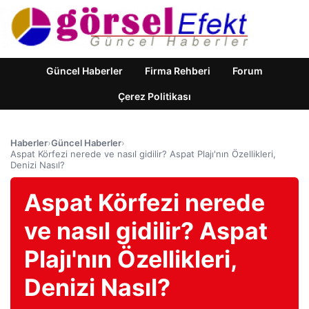
Güncel Haberler
Firma Rehberi
Forum
Çerez Politikası
Haberler
›
Güncel Haberler
›
Aspat Körfezi nerede ve nasıl gidilir? Aspat Plajı'nın Özellikleri,
Denizi Nasıl?
Aspat Körfezi nerede
ve nasıl gidilir? Aspat
Plajı'nın Özellikleri,
Denizi Nasıl?