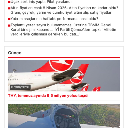
Uçak sert iniş yaptı: Pilot yaralandı
■
Altın fiyatları canlı 8 Nisan 2026: Altın fiyatları ne kadar oldu?
■
Gram, çeyrek, yarım ve cumhuriyet altını alış satış fiyatları
Yatırım araçlarının haftalık performansı nasıl oldu?
■
Toplantı yeter sayısı bulunamaması üzerine TBMM Genel
■
Kurul birleşimi kapandı… İYİ Partili Çömez’den tepki: ‘Milletin
vergileriyle çalışması gereken bu çatı…’
Güncel
07/08/2026
THY, temmuz ayında 9,5 milyon yolcu taşıdı