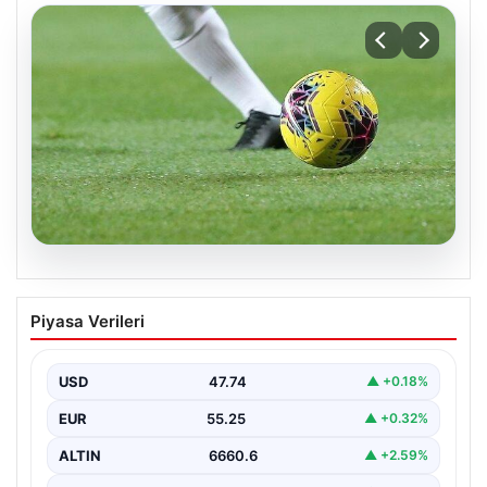
08.08.2026
Bugün hangi maçlar var? 08 Ağustos
Piyasa Verileri
Cumartesi 2026 günün maç programı,
saatleri ve kanalları
USD
47.74
▲ +0.18%
EUR
55.25
▲ +0.32%
ALTIN
6660.6
▲ +2.59%