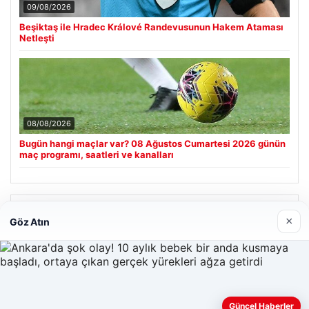
09/08/2026
Beşiktaş ile Hradec Králové Randevusunun Hakem Ataması
Netleşti
08/08/2026
Bugün hangi maçlar var? 08 Ağustos Cumartesi 2026 günün
maç programı, saatleri ve kanalları
Son Eklenen Firmalar
×
Göz Atın
Güncel Haberler