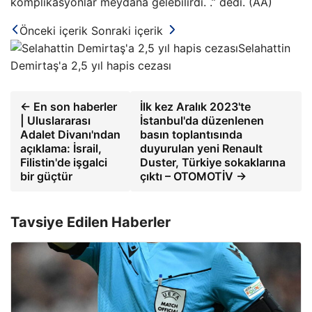
komplikasyonlar meydana gelebilirdi. .” dedi. (AA)
Önceki içerik
Sonraki içerik
Selahattin
Demirtaş'a 2,5 yıl hapis cezası
← En son haberler
İlk kez Aralık 2023'te
| Uluslararası
İstanbul'da düzenlenen
Adalet Divanı'ndan
basın toplantısında
açıklama: İsrail,
duyurulan yeni Renault
Filistin'de işgalci
Duster, Türkiye sokaklarına
bir güçtür
çıktı – OTOMOTİV →
Tavsiye Edilen Haberler