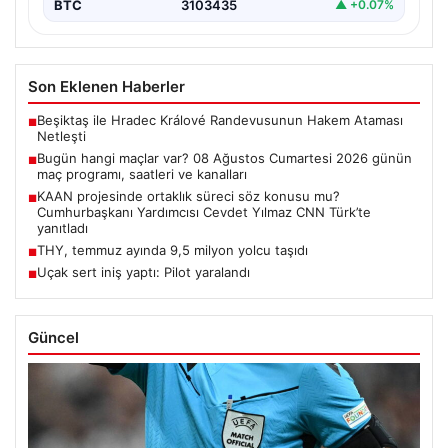
BTC
3103435
▲ +0.07%
Son Eklenen Haberler
Beşiktaş ile Hradec Králové Randevusunun Hakem Ataması
■
Netleşti
Bugün hangi maçlar var? 08 Ağustos Cumartesi 2026 günün
■
maç programı, saatleri ve kanalları
KAAN projesinde ortaklık süreci söz konusu mu?
■
Cumhurbaşkanı Yardımcısı Cevdet Yılmaz CNN Türk’te
yanıtladı
THY, temmuz ayında 9,5 milyon yolcu taşıdı
■
Uçak sert iniş yaptı: Pilot yaralandı
■
Güncel