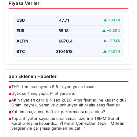
Piyasa Verileri
USD
47.71
▲ +0.17%
EUR
55.18
▲ +0.30%
ALTIN
6670.4
▲ +2.74%
BTC
3104518
▲ +1.07%
Son Eklenen Haberler
THY, temmuz ayında 9,5 milyon yolcu taşıdı
■
Uçak sert iniş yaptı: Pilot yaralandı
■
Altın fiyatları canlı 8 Nisan 2026: Altın fiyatları ne kadar oldu?
■
Gram, çeyrek, yarım ve cumhuriyet altını alış satış fiyatları
Yatırım araçlarının haftalık performansı nasıl oldu?
■
Toplantı yeter sayısı bulunamaması üzerine TBMM Genel
■
Kurul birleşimi kapandı… İYİ Partili Çömez’den tepki: ‘Milletin
vergileriyle çalışması gereken bu çatı…’