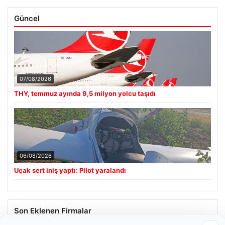
Güncel
07/08/2026
THY, temmuz ayında 9,5 milyon yolcu taşıdı
06/08/2026
Uçak sert iniş yaptı: Pilot yaralandı
Son Eklenen Firmalar