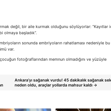
rmak değil, bir aile kurmak olduğunu söylüyorlar: “Kayıtlar i
ibi olmaya başladık”.
Embriyoların sonunda embriyoların rahatlaması nedeniyle bu
ümü var.
d çocuğun fotoğraflarından memnun olmadığını ve yüzüyle
Ankara’yı sağanak vurdu! 45 dakikalık sağanak sel
an
neden oldu, araçlar yollarda mahsur kaldı →