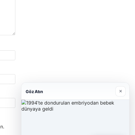
×
Göz Atın
n.