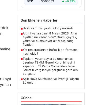
BTC
3063552
▲ +0.37%
ve Cumhuriyet Altını…
Son Eklenen Haberler
e’deki
Uçak sert iniş yaptı: Pilot yaralandı
■
an
Altın fiyatları canlı 8 Nisan 2026: Altın
■
fiyatları ne kadar oldu? Gram, çeyrek,
yarım ve cumhuriyet altını alış satış
fiyatları
ahmine
Yatırım araçlarının haftalık performansı
■
nasıl oldu?
Toplantı yeter sayısı bulunamaması
■
üzerine TBMM Genel Kurul birleşimi
kapandı… İYİ Partili Çömez’den tepki:
‘Milletin vergileriyle çalışması gereken
bu çatı…’
 kayıt
Açık Hava Mutfakları ve Prestijli Yaşam
■
Bölgeleri
iyonun
Güncel