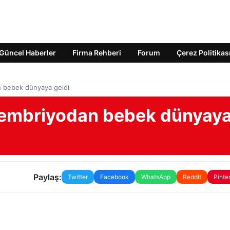
Güncel Haberler
Firma Rehberi
Forum
Çerez Politikas
n bebek dünyaya geldi
 embriyodan bebek dünyay
Paylaş:
Twitter
Facebook
WhatsApp
Reddit
Pinte