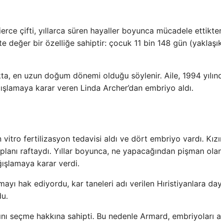
rce çifti, yıllarca süren hayaller boyunca mücadele ettikte
e değer bir özelliğe sahiptir: çocuk 11 bin 148 gün (yaklaşı
, en uzun doğum dönemi olduğu söylenir. Aile, 1994 yılınd
ağışlamaya karar veren Linda Archer’dan embriyo aldı.
vitro fertilizasyon tedavisi aldı ve dört embriyo vardı. Kızı
lanı raftaydı. Yıllar boyunca, ne yapacağından pişman ola
ğışlamaya karar verdi.
yı hak ediyordu, kar taneleri adı verilen Hıristiyanlara da
u.
nı seçme hakkına sahipti. Bu nedenle Armard, embriyoları a