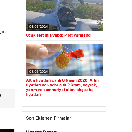
06/08/2026
çin
Uçak sert iniş yaptı: Pilot yaralandı
05/08/2026
Altın fiyatları canlı 8 Nisan 2026: Altın
fiyatları ne kadar oldu? Gram, çeyrek,
yarım ve cumhuriyet altını alış satış
fiyatları
e
Son Eklenen Firmalar