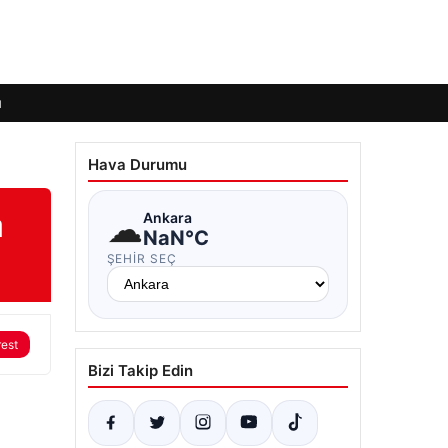
ı
Hava Durumu
a
☁
Ankara
NaN°C
ŞEHIR SEÇ
rest
Bizi Takip Edin