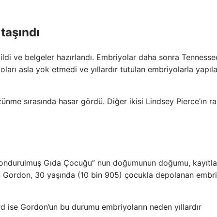
 taşındı
ldi ve belgeler hazırlandı. Embriyolar daha sonra Tennesse
yoları asla yok etmedi ve yıllardır tutulan embriyolarla yapıl
zünme sırasında hasar gördü. Diğer ikisi Lindsey Pierce’ın r
Dondurulmuş Gıda Çocuğu” nun doğumunun doğumu, kayıtlar
lan Gordon, 30 yaşında (10 bin 905) çocukla depolanan embr
ord ise Gordon’un bu durumu embriyoların neden yıllardır