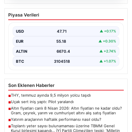
06.08.2026
Uçak sert iniş yaptı: Pilot yaralandı
Piyasa Verileri
USD
47.71
▲ +0.17%
EUR
55.18
▲ +0.30%
ALTIN
6670.4
▲ +2.74%
BTC
3104518
▲ +1.07%
Son Eklenen Haberler
THY, temmuz ayında 9,5 milyon yolcu taşıdı
■
Uçak sert iniş yaptı: Pilot yaralandı
■
Altın fiyatları canlı 8 Nisan 2026: Altın fiyatları ne kadar oldu?
■
Gram, çeyrek, yarım ve cumhuriyet altını alış satış fiyatları
Yatırım araçlarının haftalık performansı nasıl oldu?
■
Toplantı yeter sayısı bulunamaması üzerine TBMM Genel
■
Kurul birleşimi kapandı… İYİ Partili Çömez’den tepki: ‘Milletin