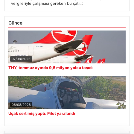
vergileriyle çalışması gereken bu çatı…’
Güncel
07/08/2026
THY, temmuz ayında 9,5 milyon yolcu taşıdı
06/08/2026
Uçak sert iniş yaptı: Pilot yaralandı