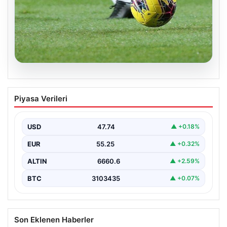
08.08.2026
Bugün hangi maçlar var? 08 Ağustos
Piyasa Verileri
Cumartesi 2026 günün maç programı,
saatleri ve kanalları
USD
47.74
▲ +0.18%
EUR
55.25
▲ +0.32%
ALTIN
6660.6
▲ +2.59%
BTC
3103435
▲ +0.07%
Son Eklenen Haberler