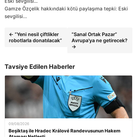
Gamze Özçelik hakkındaki kötü paylaşıma tepki: Eski
sevgilisi…
← “Yeni nesil çiftlikler
“Sanal Ortak Pazar”
robotlarla donatılacak”
Avrupa'ya ne getirecek?
→
Tavsiye Edilen Haberler
09/08/2026
Beşiktaş ile Hradec Králové Randevusunun Hakem
Ataması Netleşti