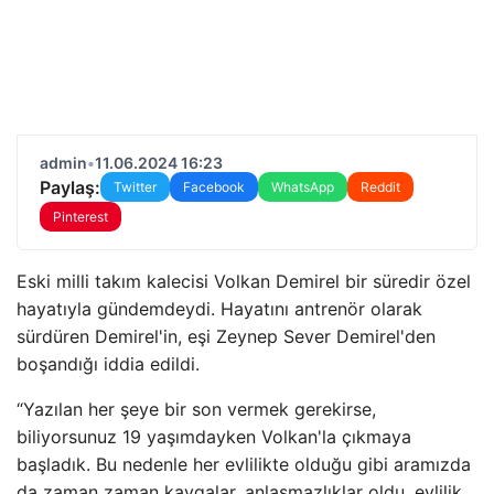
admin
•
11.06.2024 16:23
Paylaş:
Twitter
Facebook
WhatsApp
Reddit
Pinterest
Eski milli takım kalecisi Volkan Demirel bir süredir özel
hayatıyla gündemdeydi. Hayatını antrenör olarak
sürdüren Demirel'in, eşi Zeynep Sever Demirel'den
boşandığı iddia edildi.
“Yazılan her şeye bir son vermek gerekirse,
biliyorsunuz 19 yaşımdayken Volkan'la çıkmaya
başladık. Bu nedenle her evlilikte olduğu gibi aramızda
da zaman zaman kavgalar, anlaşmazlıklar oldu. evlilik