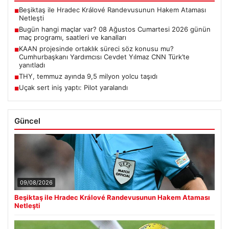
Beşiktaş ile Hradec Králové Randevusunun Hakem Ataması
■
Netleşti
Bugün hangi maçlar var? 08 Ağustos Cumartesi 2026 günün
■
maç programı, saatleri ve kanalları
KAAN projesinde ortaklık süreci söz konusu mu?
■
Cumhurbaşkanı Yardımcısı Cevdet Yılmaz CNN Türk’te
yanıtladı
THY, temmuz ayında 9,5 milyon yolcu taşıdı
■
Uçak sert iniş yaptı: Pilot yaralandı
■
Güncel
09/08/2026
Beşiktaş ile Hradec Králové Randevusunun Hakem Ataması
Netleşti