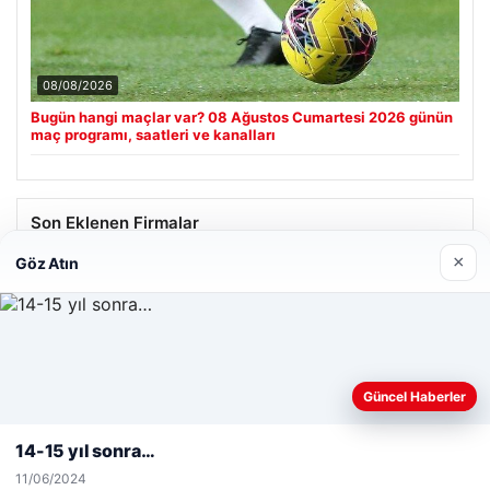
08/08/2026
Bugün hangi maçlar var? 08 Ağustos Cumartesi 2026 günün
maç programı, saatleri ve kanalları
Son Eklenen Firmalar
×
Göz Atın
Web sitemizi nasıl kullandığınızı daha iyi anlayabilmek,
Güncel Haberler
deneyiminizi kişiselleştirmek ve geliştirmek amacıyla çerezler
kullanıyoruz.
Çerez Politikamız
14-15 yıl sonra…
Reddet
Kabul Et
11/06/2024